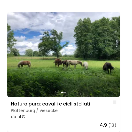
Image 1 of 3
Like
Natura pura: cavalli e cieli stellati
Plattenburg / Viesecke
ab 14€
4.9
(13)