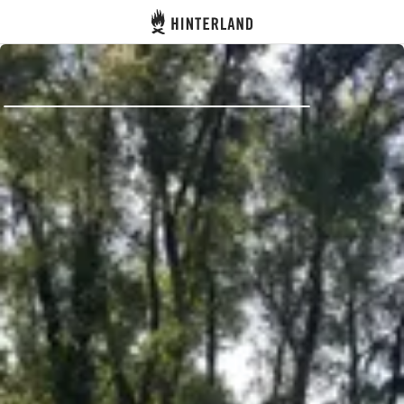
Hinterland
Indietro
Accedi
Registro
Diventare Host
Piazzole
Alloggi
Pianificazione viaggio