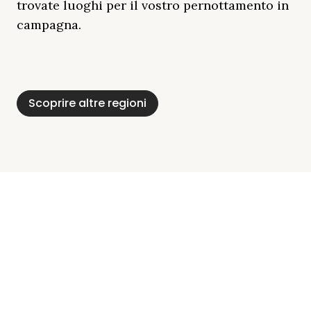
trovate luoghi per il vostro pernottamento in
campagna.
Distretto Dei Laghi
Mar Baltico
Baviera
Schleswig-
Foresta Nera
Alpi
Del Meclemburgo
Holstein
Scoprire altre regioni