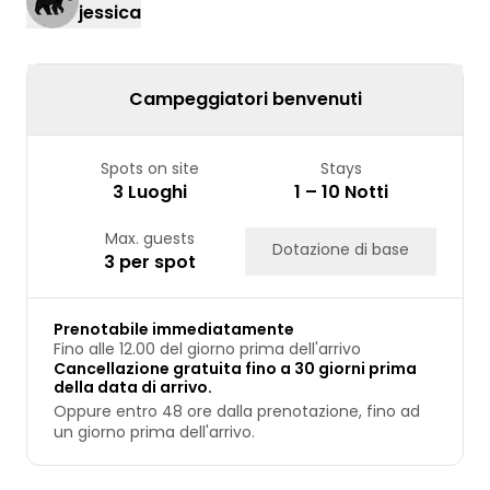
jessica
24
25
26
27
28
29
30
31
Campeggiatori benvenuti
Spots on site
Stays
3 Luoghi
1 – 10 Notti
Max. guests
Dotazione di base
3 per spot
Prenotabile immediatamente
Fino alle 12.00 del giorno prima dell'arrivo
Cancellazione gratuita fino a 30 giorni prima
della data di arrivo.
Oppure entro 48 ore dalla prenotazione, fino ad
un giorno prima dell'arrivo.