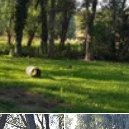
Chiedi a Howdy
Ispirazione fotografica
Suggerimenti e ispirazione
Storie dall'Hinterland
Buoni
Chi siamo
Negozio
Contatti
Select language