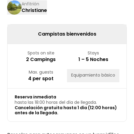
17
18
19
20
21
22
23
Anfitrión
Christiane
24
25
26
27
28
29
30
31
Campistas bienvenidos
Spots on site
Stays
2 Campings
1 – 5 Noches
Max. guests
Equipamiento básico
4 per spot
Reserva inmediata
hasta las 18:00 horas del día de llegada.
Cancelación gratuita hasta 1 día (12:00 horas)
antes de la llegada.