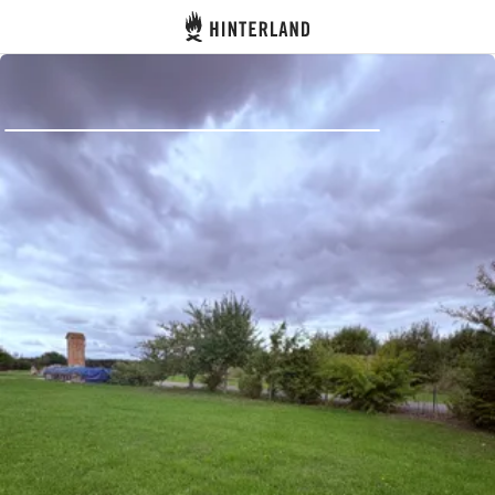
Hinterland
Atrás
Iniciar sesión
Registrarse
Conviértete en anfitrión
Parcelas
Alojamientos
Rutas