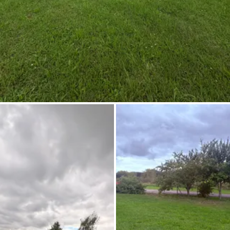
Pregunta Howdy
Inspiración fotográfica
Consejos e inspiración
Historias
Cupones
Sobre nosotros
Tienda
Contacto
Select language