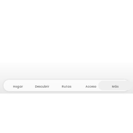
Hogar
Descubrir
Rutas
Acceso
Más
¡Dirígete al interior, donde la libertad y la aventura