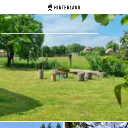
Hinterland
Atrás
Iniciar sesión
Registrarse
Conviértete en anfitrión
Parcelas
Alojamientos
Rutas