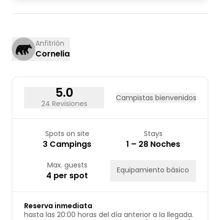
03
04
05
06
07
08
09
10
11
12
13
14
15
16
17
18
19
20
21
22
23
Anfitrión
Cornelia
24
25
26
27
28
29
30
31
5.0
Campistas bienvenidos
24 Revisiones
Spots on site
Stays
3 Campings
1 – 28 Noches
Max. guests
Equipamiento básico
4 per spot
Reserva inmediata
hasta las 20:00 horas del día anterior a la llegada.