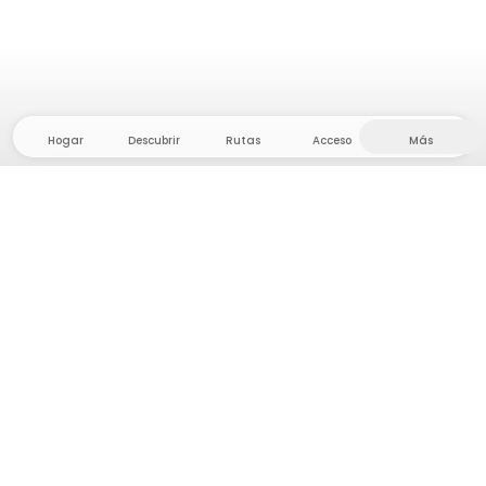
Hogar
Descubrir
Rutas
Acceso
Más
¡Dirígete al interior, donde la libertad y la aventura
están en casa! Con nosotros encontrarás más de
5.000 tiendas y parcelas privadas en un lugar
apartado para tu próxima aventura al aire libre.
App Store
Google Play Store
Campamentos y Cabañas
Rutas