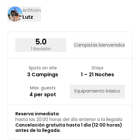
17
18
19
20
21
22
23
Anfitrión
Lutz
24
25
26
27
28
29
30
31
5.0
Campistas bienvenidos
1 Revisión
Spots on site
Stays
3 Campings
1 – 21 Noches
Max. guests
Equipamiento básico
4 per spot
Reserva inmediata
hasta las 20:00 horas del día anterior a la llegada.
Cancelación gratuita hasta 1 día (12:00 horas)
antes de la llegada.