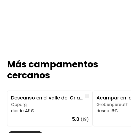
Más campamentos
cercanos
Image 1 of 5
Image 1 of 4
Like
Descanso en el valle del Orla: vistas bajo el cielo abierto
Oppurg
Grobengereuth
desde 49€
desde 16€
5.0
(19)