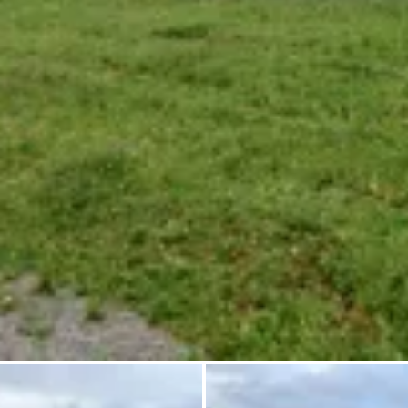
Pregunta Howdy
Inspiración fotográfica
Consejos e inspiración
Historias
Cupones
Sobre nosotros
Tienda
Contacto
Select language