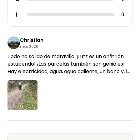
1
0
Christian
mar 2026
Todo ha salido de maravilla. ¡Lutz es un anfitrión
estupendo! ¡Las parcelas también son geniales!
Hay electricidad, agua, agua caliente, un baño y, lo
mejor de todo, el centro ecuestre. Nuestra hija
aprovechó la oportunidad al instante y se fue a
dar un paseo con un poni por el precioso bosque.
¡Volveremos encantados!