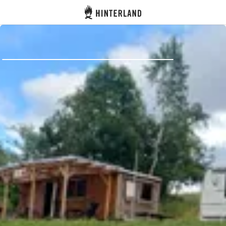
Hinterland
Atrás
Iniciar sesión
Registrarse
Conviértete en anfitrión
Parcelas
Alojamientos
Rutas