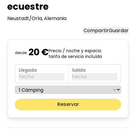
ecuestre
Neustadt/Orla
, Alemania
Compartir
Guardar
20 €
Precio / noche y espacio
desde
tarifa de servicio incluída
Llegada
Salida
Fecha
Fecha
agosto de 2026
Mes pr
Reservar
lun
mar
mié
jue
vie
sáb
dom
01
02
03
04
05
06
07
08
09
10
11
12
13
14
15
16