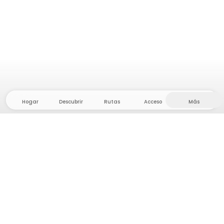
Hogar
Descubrir
Rutas
Acceso
Más
¡Dirígete al interior, donde la libertad y la aventura
están en casa! Con nosotros encontrarás más de
5.000 tiendas y parcelas privadas en un lugar
apartado para tu próxima aventura al aire libre.
App Store
Google Play Store