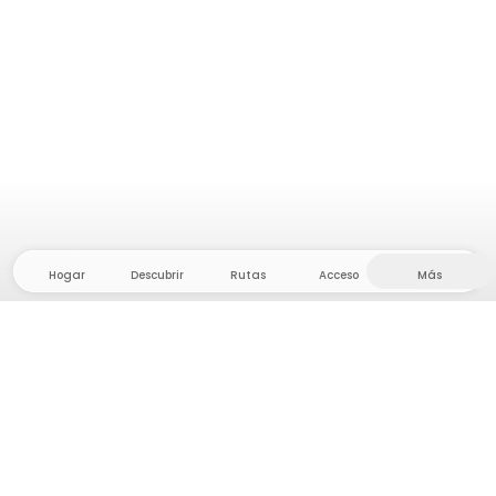
Hogar
Descubrir
Rutas
Acceso
Más
¡Dirígete al interior, donde la libertad y la aventura
están en casa! Con nosotros encontrarás más de
5.000 tiendas y parcelas privadas en un lugar