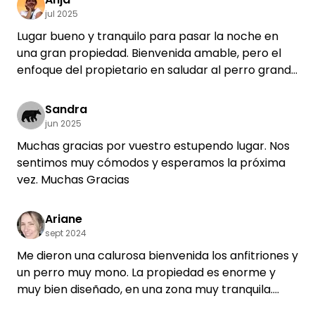
jul 2025
Lugar bueno y tranquilo para pasar la noche en
una gran propiedad. Bienvenida amable, pero el
enfoque del propietario en saludar al perro grande
era un poco excesivo y sobre todo desagradable
para mí, que tengo una actitud neutral hacia los
Sandra
amigos de cuatro patas. No quiero ser saltado y
jun 2025
lamido, el propietario no era muy empático.
Muchas gracias por vuestro estupendo lugar. Nos
Por lo demás, ¡todo estuvo bien!
sentimos muy cómodos y esperamos la próxima
vez. Muchas Gracias
Ariane
sept 2024
Me dieron una calurosa bienvenida los anfitriones y
un perro muy mono. La propiedad es enorme y
muy bien diseñado, en una zona muy tranquila.
Desgraciadamente solo estaba de paso hacia el