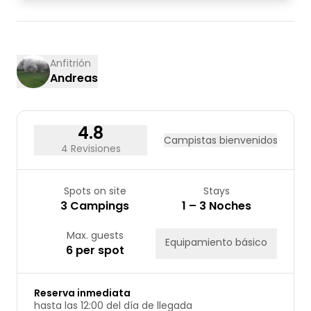
03
04
05
06
07
08
09
10
11
12
13
14
15
16
17
18
19
20
21
22
23
Anfitrión
Andreas
24
25
26
27
28
29
30
31
4.8
Campistas bienvenidos
4 Revisiones
Spots on site
Stays
3 Campings
1 – 3 Noches
Max. guests
Equipamiento básico
6 per spot
Reserva inmediata
hasta las 12:00 del día de llegada