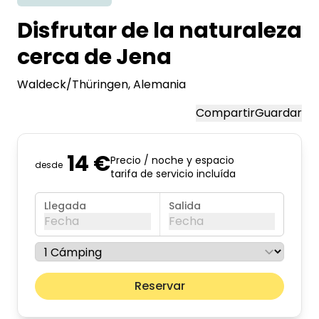
Disfrutar de la naturaleza
cerca de Jena
Waldeck/Thüringen
, Alemania
Compartir
Guardar
14 €
Precio / noche y espacio
desde
tarifa de servicio incluída
Llegada
Salida
Fecha
Fecha
agosto de 2026
Mes pr
Reservar
lun
mar
mié
jue
vie
sáb
dom
01
02