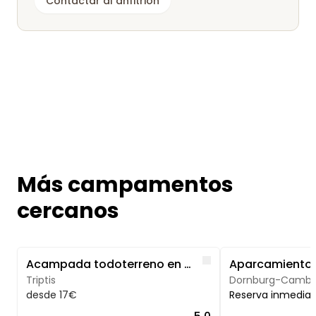
Contactar al anfitrión
Más campamentos
cercanos
Image 1 of 5
Image 1 of 4
Like
Acampada todoterreno en el Gnadenhof
Triptis
Dornburg-Cambu
desde 17€
Reserva inmedia