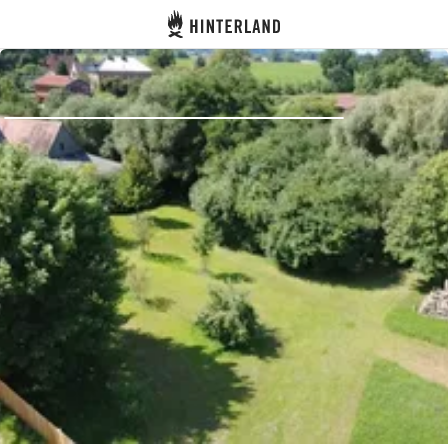
Hinterland
Atrás
Iniciar sesión
Registrarse
Conviértete en anfitrión
Parcelas
Alojamientos
Rutas