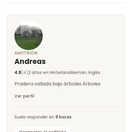
sur, pero merece la pena quedarse aquí más
tiempo.
ANFITRIÓN
Andreas
4.8
(4)
2 años en Hinterland
Alemán, Inglés
Pradera vallada bajo árboles Árboles
Ver perfil
Suele responder en
8 horas