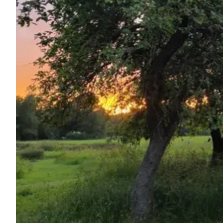
Pregunta Howdy
Inspiración fotográfica
Consejos e inspiración
Historias
Cupones
Sobre nosotros
Tienda
Contacto
Select language