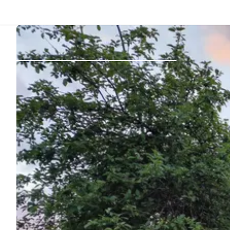
Atrás
Iniciar sesión
Registrarse
Conviértete en anfitrión
Parcelas
Alojamientos
Rutas