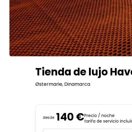
Tienda de lujo Hav
Østermarie
, Dinamarca
140 €
Precio / noche
desde
tarifa de servicio inclu