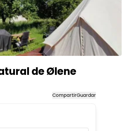
atural de Ølene
Compartir
Guardar