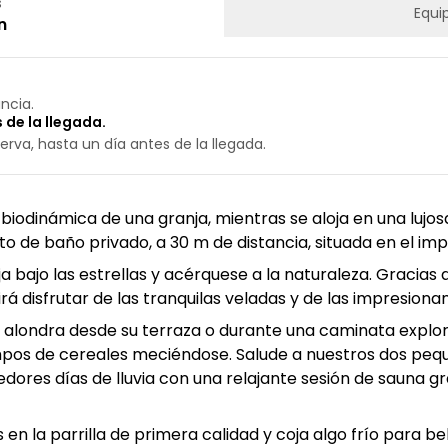
s
Equi
n
ncia.
 de la llegada.
erva, hasta un día antes de la llegada.
y biodinámica de una granja, mientras se aloja en una lu
o de baño privado, a 30 m de distancia, situada en el im
a bajo las estrellas y acérquese a la naturaleza. Gracias
rá disfrutar de las tranquilas veladas y de las impresiona
la alondra desde su terraza o durante una caminata expl
campos de cereales meciéndose. Salude a nuestros dos pe
edores días de lluvia con una relajante sesión de sauna gr
n la parrilla de primera calidad y coja algo frío para be