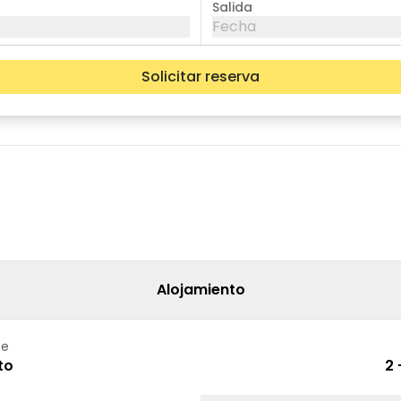
Salida
Fecha
Solicitar reserva
mié
jue
vie
05
06
07
12
13
14
19
20
21
26
27
28
Alojamiento
te
to
2 