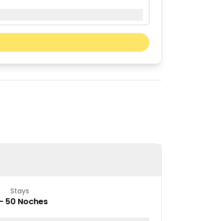
Mes próximo
sáb
dom
01
02
08
09
15
16
22
23
29
30
Stays
– 50 Noches