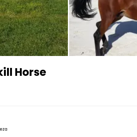
Todas las fotos
kill Horse
ieza