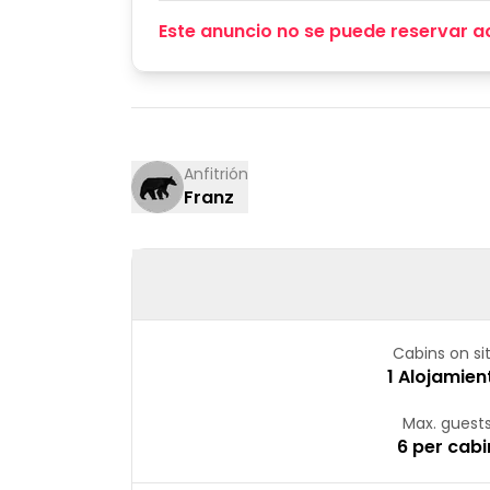
Este anuncio no se puede reservar a
Anfitrión
Franz
Cabins on si
1 Alojamien
Max. guest
6 per cabi