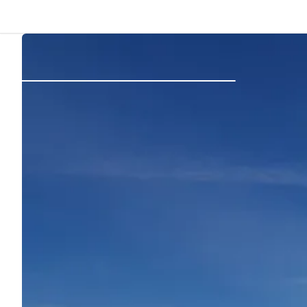
Atrás
Iniciar sesión
Registrarse
Conviértete en anfitrión
Parcelas
Alojamientos
Rutas