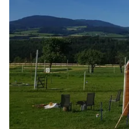
Pregunta Howdy
Inspiración fotográfica
Consejos e inspiración
Historias
Cupones
Sobre nosotros
Tienda
Contacto
Select language