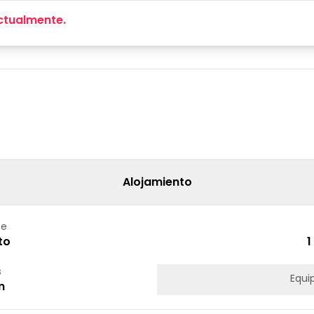
ctualmente.
Alojamiento
te
to
1
s
Equi
n