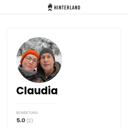
Hinterland
Zurück
Anmelden
Registrieren
Gastgeber werden
Claudia
Zelt- & Stellplätze
Unterkünfte
BEWERTUNG
5.0
(2)
Routen