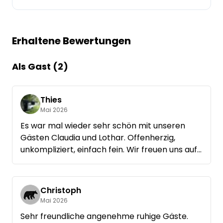
Frag Howdy
Erhaltene Bewertungen
Fotoinspiration
Tipps & Inspiration
Als Gast (2)
Stories
Thies
Mai 2026
Gutscheine
Es war mal wieder sehr schön mit unseren
Gästen Claudia und Lothar. Offenherzig,
Über uns
unkompliziert, einfach fein. Wir freuen uns auf
ein Wiedersehen
Shop
Kontakt
Christoph
Mai 2026
Sehr freundliche angenehme ruhige Gäste.
Select language