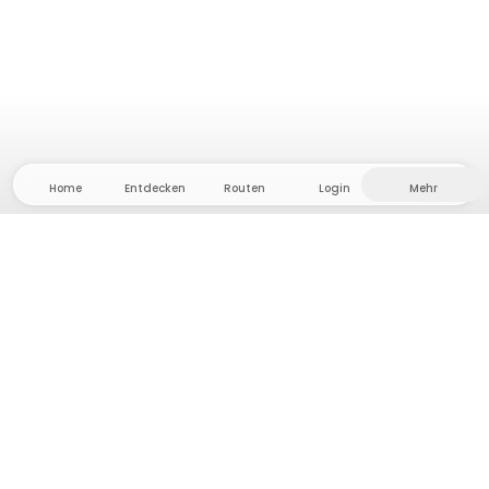
Home
Entdecken
Routen
Login
Mehr
Auf ins Hinterland, wo Freiheit und Abenteuer
Zuhause sind! Bei uns findest du 5000 private Zelt-
und Stellplätze in Alleinlage für dein nächstes
Outdoor-Abenteuer.
App Store
Google Play Store