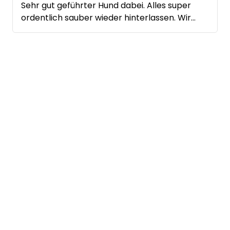
Sehr gut geführter Hund dabei. Alles super
ordentlich sauber wieder hinterlassen. Wir
freuen uns auf ein Wiedersehen bei uns in der
Hallertau.