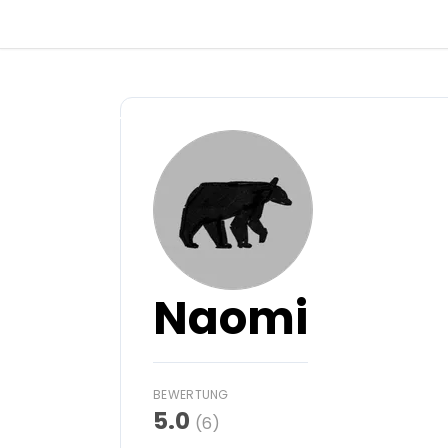
Zurück
Anmelden
Registrieren
Gastgeber werden
Naomi
Zelt- & Stellplätze
Unterkünfte
BEWERTUNG
5.0
(6)
Routen