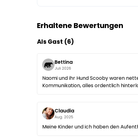
Frag Howdy
Erhaltene Bewertungen
Fotoinspiration
Tipps & Inspiration
Als Gast (6)
Stories
Bettina
Juli 2026
Gutscheine
Naomi und ihr Hund Scooby waren nette
Kommunikation, alles ordentlich hinterl
Über uns
Shop
Claudia
Kontakt
Aug. 2025
Meine Kinder und ich haben den Aufent
Select language