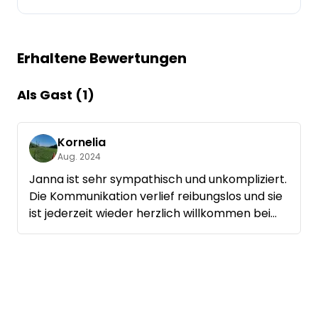
Frag Howdy
Erhaltene Bewertungen
Fotoinspiration
Tipps & Inspiration
Als Gast (1)
Stories
Kornelia
Aug. 2024
Gutscheine
Janna ist sehr sympathisch und unkompliziert.
Die Kommunikation verlief reibungslos und sie
Über uns
ist jederzeit wieder herzlich willkommen bei
uns.
Shop
Kontakt
Select language