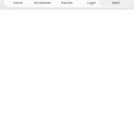
Home
Entdecken
Routen
Login
Mehr
Auf ins Hinterland, wo Freiheit und Abenteuer
Zuhause sind! Bei uns findest du 5000 private Zelt-
und Stellplätze in Alleinlage für dein nächstes
Outdoor-Abenteuer.
App Store
Google Play Store
Camps & Cabins
Routen
Frag Howdy
Fotoinspiration
Gastgeber:in werden
Plattform-Updates
Presse & Media