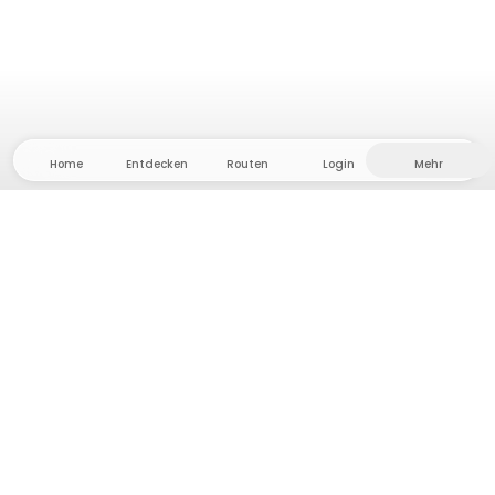
Home
Entdecken
Routen
Login
Mehr
Auf ins Hinterland, wo Freiheit und Abenteuer
Zuhause sind! Bei uns findest du 5000 private Zelt-
und Stellplätze in Alleinlage für dein nächstes
Outdoor-Abenteuer.
App Store
Google Play Store
Camps & Cabins