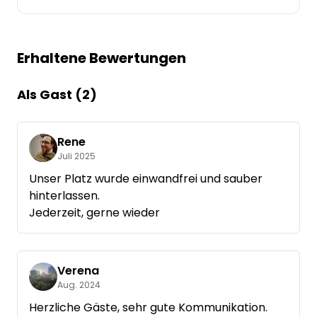
Frag Howdy
Erhaltene Bewertungen
Fotoinspiration
Tipps & Inspiration
Als Gast (2)
Stories
Rene
Juli 2025
Gutscheine
Unser Platz wurde einwandfrei und sauber
hinterlassen.
Über uns
Jederzeit, gerne wieder
Shop
Kontakt
Verena
Aug. 2024
Herzliche Gäste, sehr gute Kommunikation.
Select language