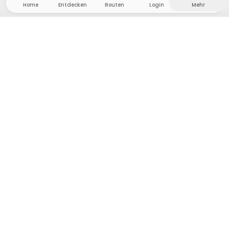
Home
Entdecken
Routen
Login
Mehr
Auf ins Hinterland, wo Freiheit und Abenteuer
Zuhause sind! Bei uns findest du 5000 private Zelt-
und Stellplätze in Alleinlage für dein nächstes
Outdoor-Abenteuer.
App Store
Google Play Store
Camps & Cabins
Routen
Frag Howdy
Fotoinspiration
Gastgeber:in werden
Plattform-Updates
Presse & Media