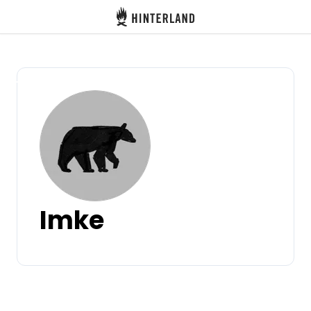
Hinterland
Zurück
Anmelden
Registrieren
Gastgeber werden
Imke
Zelt- & Stellplätze
Unterkünfte
Routen