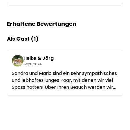
Frag Howdy
Erhaltene Bewertungen
Fotoinspiration
Tipps & Inspiration
Als Gast (1)
Stories
Heike & Jörg
Sept. 2024
Gutscheine
Sandra und Mario sind ein sehr sympathisches
und lebhaftes junges Paar, mit denen wir viel
Über uns
Spass hatten! Über Ihren Besuch werden wir
uns immer wieder sehr freuen! Heike & Jörg
Shop
Kontakt
Select language