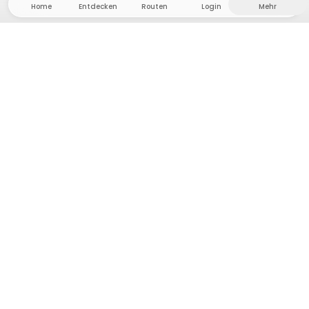
Home
Entdecken
Routen
Login
Mehr
Auf ins Hinterland, wo Freiheit und Abenteuer
Zuhause sind! Bei uns findest du 5000 private Zelt-
und Stellplätze in Alleinlage für dein nächstes
Outdoor-Abenteuer.
App Store
Google Play Store
Camps & Cabins
Routen
Frag Howdy
Fotoinspiration
Gastgeber:in werden
Plattform-Updates
Presse & Media