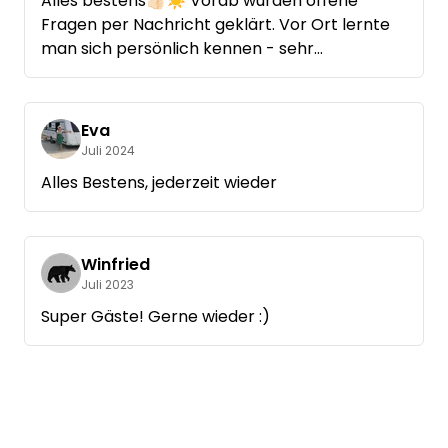
Alles bestens👍🏻☀️ Vorab wurden offene
Fragen per Nachricht geklärt. Vor Ort lernte
man sich persönlich kennen - sehr
sympathisch. Spontan noch eine Nacht
verlängert 😊
Schön, dass ihr da seit!
Eva
Juli 2024
Liebe Grüße ☀️
Alles Bestens, jederzeit wieder
Annika, Thomas & klein Ella 🙋🏼‍♀️
Winfried
Juli 2023