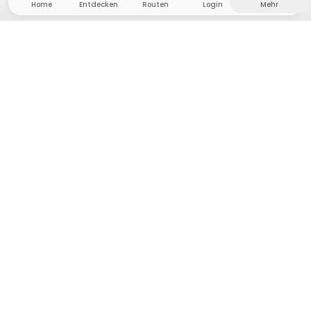
Home
Entdecken
Routen
Login
Mehr
Auf ins Hinterland, wo Freiheit und Abenteuer
Zuhause sind! Bei uns findest du 5000 private Zelt-
und Stellplätze in Alleinlage für dein nächstes
Outdoor-Abenteuer.
App Store
Google Play Store
Camps & Cabins
Routen
Frag Howdy
Fotoinspiration
Gastgeber:in werden
Plattform-Updates
Presse & Media