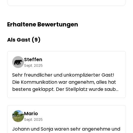
Frag Howdy
Erhaltene Bewertungen
Fotoinspiration
Tipps & Inspiration
Als Gast (9)
Stories
Steffen
Sept. 2025
Gutscheine
Sehr freundlicher und unkomplizierter Gast!
Die Kommunikation war angenehm, alles hat
Über uns
bestens geklappt. Der Stellplatz wurde sauber
und ordentlich hinterlassen – jederzeit gerne
Shop
wieder willkommen. So macht Hinterland
Spaß…
Kontakt
Mario
Sept. 2025
Johann und Sonja waren sehr angenehme und
Select language