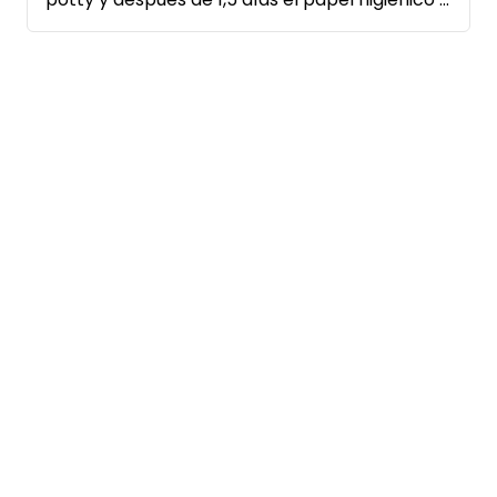
el agua para lavarnos las manos estaban
vacíos.
A pesar de esto, nos encantaría volver.