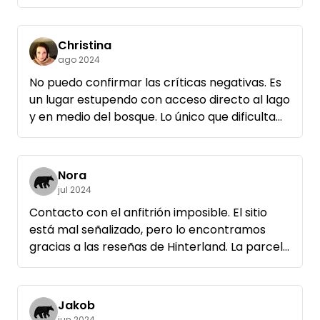
semana y era tan agradable y tranquilo.
Gracias por este lugar nos encantaría volver.
Christina
ago 2024
No puedo confirmar las críticas negativas. Es
un lugar estupendo con acceso directo al lago
y en medio del bosque. Lo único que dificulta
innecesariamente el acceso es la falta de
descripción. Consejo: Conduzca hacia el
camping (registro) hasta que vea la entrada
Nora
correspondiente a mano derecha. Ha llegado
jul 2024
al lugar correcto.
Contacto con el anfitrión imposible. El sitio
está mal señalizado, pero lo encontramos
gracias a las reseñas de Hinterland. La parcela
está descuidada. Electricidad, Dixie y WC
disponibles. Una estrella por esto. La parcela
está en medio del bosque, al lago se llega por
Jakob
unas escaleras. En el bosque lleno de basura
jun 2024