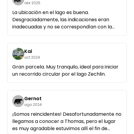
abr 2025
La ubicación en el lago es buena.
Desgraciadamente, las indicaciones eran
inadecuadas y no se correspondían con la
realidad, el sitio en sí estaba bastante
descuidado. El sitio web de los propietarios
prometía un retrete y electricidad, pero no
Kai
había ninguno en la parte trasera y ninguno
oct 2024
de los dos estaba disponible.
Gran parcela. Muy tranquilo, ideal para iniciar
Estábamos solos, lo que por un lado está bien,
un recorrido circular por el lago Zechlin.
pero quizás asusta un poco a las personas
sensibles.
En general bien, pero no increíble.
Gernot
ago 2024
¡Somos reincidentes! Desafortunadamente no
llegamos a conocer a Thomas, pero el lugar
es muy agradable estuvimos allí el fin de