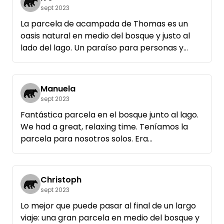
tuve una estancia corta y agradable.
sept 2023
La parcela de acampada de Thomas es un
oasis natural en medio del bosque y justo al
lado del lago. Un paraíso para personas y
perros :)
Se trata de un paraje natural prácticamente
virgen, pero totalmente ordenado y cuidado.
Manuela
Hay un aseo portátil, electricidad y un punto
sept 2023
de evacuación para las heces de la
Fantástica parcela en el bosque junto al lago.
autocaravana.
We had a great, relaxing time. Teníamos la
parcela para nosotros solos. Era
A la llegada, las 4 parcelas estaban ocupadas
maravillosamente tranquilo y el lago está
y aún así pudimos disfrutar de tranquilidad y
justo fuera de la puerta, sólo tienes que bajar
privacidad.
las escaleras y ya estás allí. (Sí, muchos de los
Christoph
embarcaderos son privados, pero eso no nos
sept 2023
Unas escaleras te llevan directamente al lago,
molestó ya que todavía hay grandes lugares
sigue a la derecha durante 5 minutos y tienes
Lo mejor que puede pasar al final de un largo
donde se puede entrar en el agua. Incluso se
una bonita zona de baño que incluye un banco
viaje: una gran parcela en medio del bosque y
puede dar un gran paseo por el agua hasta el