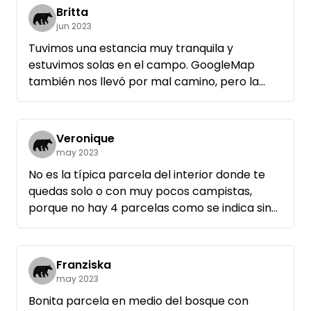
siempre y cuando hay muy poca gente aquí.
Britta
jun 2023
Tuvimos una estancia muy tranquila y
estuvimos solas en el campo. GoogleMap
también nos llevó por mal camino, pero la
intuición femenina te lleva más lejos en la vida.
Nos recordó mucho a Finlandia y Estonia, pero
faltaba un retrete seco en condiciones para
Veronique
ser realmente feliz y tener 5 estrellas. Un
may 2023
baño portátil no es sustituto.
No es la típica parcela del interior donde te
quedas solo o con muy pocos campistas,
porque no hay 4 parcelas como se indica sino
unas 15 parcelas, las parcelas son
suficientemente grandes, pero no hay
intimidad entre ellas, por lo que no hay tanta
Franziska
intimidad cuando están totalmente ocupadas.
may 2023
Cuando estuvimos allí, no todas las parcelas
Bonita parcela en medio del bosque con
estaban ocupadas, por lo que nos quedamos