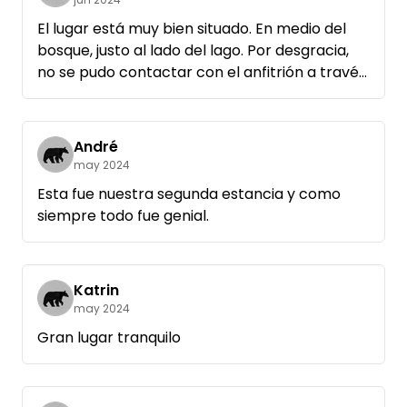
se intenta en vano escuchar los ruidos, no
El lugar está muy bien situado. En medio del
gorjeos, pero el ruido del motor o el ruido de la
bosque, justo al lado del lago. Por desgracia,
fiesta. Podemos recomendar la cabaña del
no se pudo contactar con el anfitrión a través
pescador en Flecken-Zechlin como un lugar
de la aplicación. El viaje se asoció con un poco
para parar a tomar un refresco.
de búsqueda. El sitio está muy bien diseñado,
pero podría hacer con un poco de
André
mantenimiento. Algunas zonas estaban
may 2024
acordonadas. El baño es un Dixie, pero estaba
Esta fue nuestra segunda estancia y como
en condiciones razonables y limpio.
siempre todo fue genial.
Katrin
may 2024
Gran lugar tranquilo