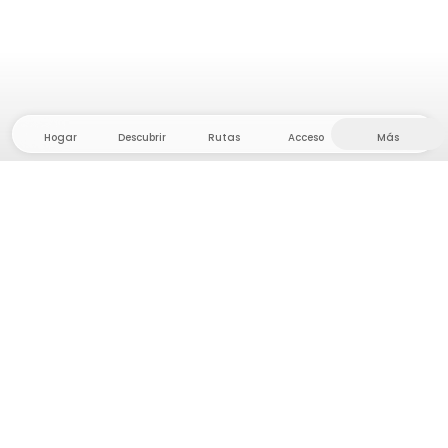
Hogar
Descubrir
Rutas
Acceso
Más
¡Dirígete al interior, donde la libertad y la aventura
están en casa! Con nosotros encontrarás más de
5.000 tiendas y parcelas privadas en un lugar
apartado para tu próxima aventura al aire libre.
App Store
Google Play Store
Campamentos y Cabañas
Rutas