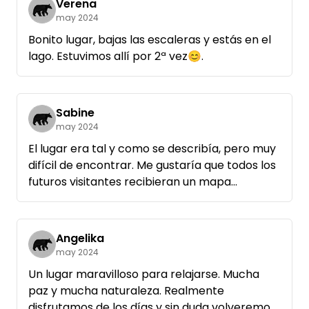
Verena
may 2024
Bonito lugar, bajas las escaleras y estás en el
lago. Estuvimos allí por 2ª vez😊.
Sabine
may 2024
El lugar era tal y como se describía, pero muy
difícil de encontrar. Me gustaría que todos los
futuros visitantes recibieran un mapa
detallado de cómo llegar después de
reservar. El sitio está muy bien diseñado y la
ubicación es estupenda. Si merece la pena
Angelika
pagar 28 euros por noche por una parcela
may 2024
que no ofrece agua ni la posibilidad de tirar la
Un lugar maravilloso para relajarse. Mucha
basura es algo que, en última instancia,
paz y mucha naturaleza. Realmente
depende de cada uno.
disfrutamos de los días y sin duda volveremos