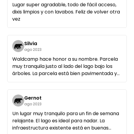
Lugar super agradable, todo de fácil acceso,
dixis limpios y con lavabos. Feliz de volver otra
vez
Silvia
ago 2023
Waldcamp hace honor a su nombre. Parcela
muy tranquila justo al lado del lago bajo los
árboles. La parcela está bien pavimentada y
hay electricidad. ¡La cabaña TOI más limpia y
con mejor olor en la que he estado! Super
agradable y rápido contacto para preguntas
Gernot
👍🏻👍🏻 con mucho gusto otra vez 😊
ago 2023
Un lugar muy tranquilo para un fin de semana
relajante. El lago es ideal para nadar. La
infraestructura existente está en buenas