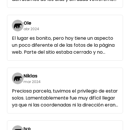
de nuevo.
Ole
abr 2024
El lugar es bonito, pero hoy tiene un aspecto
un poco diferente al de las fotos de la página
web. Parte del sitio estaba cerrado y no
estaba del todo claro dónde acampar. Pero
todo funcionó bien y quedamos satisfechos y
la paz y la soledad son estupendas.
Niklas
Recomendaríamos el camping a otras
mar 2024
personas.
Preciosa parcela, tuvimos el privilegio de estar
solos. Lamentablemente fue muy difícil llegar
ya que ni las coordenadas ni la dirección eran
correctas. Desgraciadamente, el propietario
tampoco contestaba al teléfono, lo que lo
hizo todo un poco más difícil. A pesar de todo,
Ivo