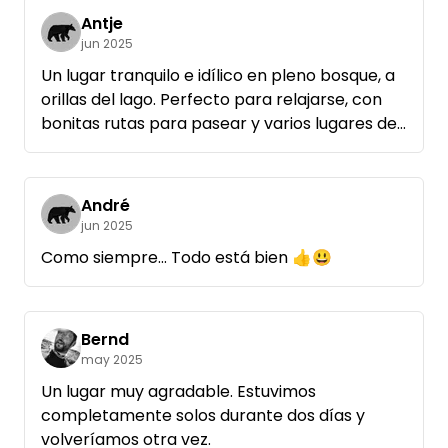
embarcaderos privados. Por eso decidimos no
Antje
quedarnos.
jun 2025
Un lugar tranquilo e idílico en pleno bosque, a
orillas del lago. Perfecto para relajarse, con
bonitas rutas para pasear y varios lugares de
interés en las cercanías. Ideal para los
amantes de la naturaleza.
André
¡Volveremos sin dudarlo!
jun 2025
Como siempre... Todo está bien 👍😃
Bernd
may 2025
Un lugar muy agradable. Estuvimos
completamente solos durante dos días y
volveríamos otra vez.