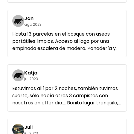
condiciones y es perfectamente adecuada.
Nos encantaría volver de nuevo.
Jan
ago 2023
Hasta 13 parcelas en el bosque con aseos
portátiles limpios. Acceso al lago por una
empinada escalera de madera. Panadería y
restaurante de pescado en las inmediaciones.
Katja
jul 2023
Estuvimos allí por 2 noches, también tuvimos
suerte, sólo había otros 3 campistas con
nosotros en el 1er día.... Bonito lugar tranquilo,
Dixi también funciona, bien para el corto
tiempo.
Camino al lago un poco aventurero a través
Juli
de las escaleras, especialmente con un perro.
jul 2023