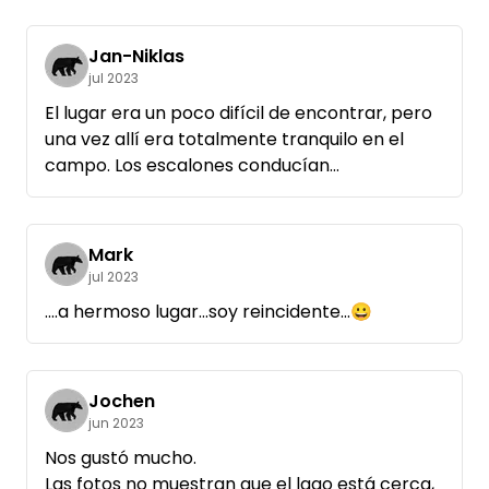
maravilloso. En general, lo pasamos bien, pero
demasiado estrecho para el precio y sin
Jan-Niklas
suficientes servicios. Tuvimos suerte y tuvimos
jul 2023
un montón de vecinos agradables que a
El lugar era un poco difícil de encontrar, pero
menudo estaban fuera o querían su paz y
una vez allí era totalmente tranquilo en el
tranquilidad.
campo. Los escalones conducían
directamente al lago.
Estupendo para pasar una noche en el
campo.
Mark
La comunicación con el anfitrión fue rápida y
jul 2023
sin complicaciones.
....a hermoso lugar...soy reincidente...😀
Jochen
jun 2023
Nos gustó mucho.
Las fotos no muestran que el lago está cerca,