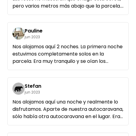
pero varios metros más abajo que la parcela.
Hay que acostumbrarse a una escalera para
bajar.
Sin embargo, el lago es precioso e invita a
Pauline
bañarse.
jun 2023
Nos alojamos aquí 2 noches. La primera noche
estuvimos completamente solos en la
parcela. Era muy tranquilo y se oían los
pájaros por la mañana. El sitio está muy bien
situado en el bosque, donde hay tanto lugares
soleados como sombreados. El lago cercano
Stefan
también es muy bonito, aunque a los
jun 2023
residentes locales probablemente no les
Nos alojamos aquí una noche y realmente lo
gusten mucho los campistas.
disfrutamos. Aparte de nuestra autocaravana,
Desgraciadamente, nos quedamos un poco
sólo había otra autocaravana en el lugar. Era
atascados en la parcela y nos costó volver a
super tranquilo y relajante y es ideal para 1-2
salir.
noches. El dixi es limpio y absolutamente bien
A pesar de todo, volveríamos sin duda.