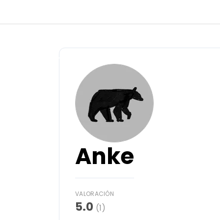
Atrás
Iniciar sesión
Registrarse
Conviértete en anfitrión
Anke
Parcelas
Alojamientos
VALORACIÓN
5.0
(1)
Rutas