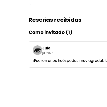
Pregunta Howdy
Reseñas recibidas
Inspiración fotográfica
Consejos e inspiración
Como invitado (1)
Historias
Jule
jul 2025
Cupones
¡Fueron unos huéspedes muy agradables
Sobre nosotros
Tienda
Contacto
Select language