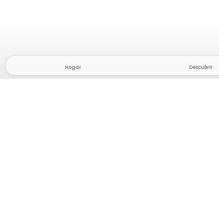
Hogar
Descubrir
¡Dirígete al interior, donde la libertad y l
casa! Con nosotros encontrarás más de 5
parcelas privadas en un lugar apartado 
aventura al aire libre.
App Store
Google Play Store
Campamentos y Cabañas
Rutas