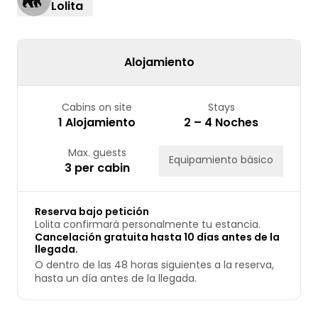
Lolita
17
18
19
20
21
22
23
24
25
26
27
28
29
30
31
Alojamiento
Cabins on site
Stays
1 Alojamiento
2 – 4 Noches
Max. guests
Equipamiento básico
3 per cabin
Reserva bajo petición
Lolita confirmará personalmente tu estancia.
Cancelación gratuita hasta 10 días antes de la
llegada.
O dentro de las 48 horas siguientes a la reserva,
hasta un día antes de la llegada.