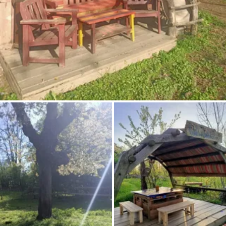
Pregunta Howdy
Inspiración fotográfica
Consejos e inspiración
Historias
Cupones
Sobre nosotros
Tienda
Contacto
Select language