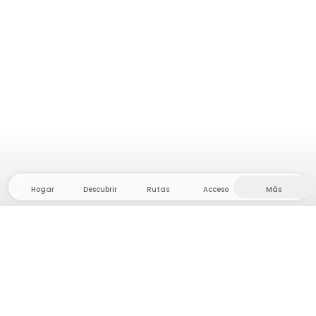
Hogar
Descubrir
Rutas
Acceso
Más
¡Dirígete al interior, donde la libertad y la aventura
están en casa! Con nosotros encontrarás más de