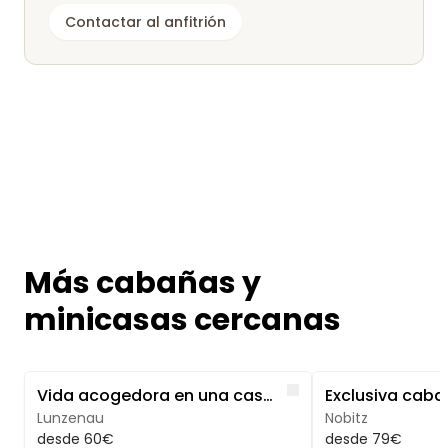
Contactar al anfitrión
Más cabañas y
minicasas cercanas
Image 1 of 5
Image 1 of 5
Like
Vida acogedora en una casa torreón
Lunzenau
Nobitz
desde 60€
desde 79€