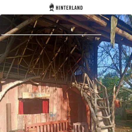
Hinterland
Atrás
Iniciar sesión
Registrarse
Conviértete en anfitrión
Parcelas
Alojamientos
Rutas