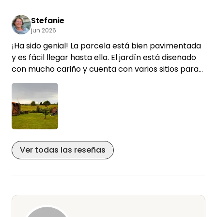
idílico. Recomendamos totalmente este camping.
Stefanie
jun 2026
Gracias por dejarnos quedarnos con vosotros 🙏🏼
¡Ha sido genial! La parcela está bien pavimentada
y es fácil llegar hasta ella. El jardín está diseñado
con mucho cariño y cuenta con varios sitios para
sentarse que, en teoría, podríamos haber utilizado
todos. ¡Las vistas al prado de los caballos son
fantásticas! Y la acogida que nos dieron Sandra y
Jörg fue muy amable... ¡más bien cálida!!! ¡Nos
hemos sentido muy a gusto! Muchas gracias 😊
Ver todas las reseñas