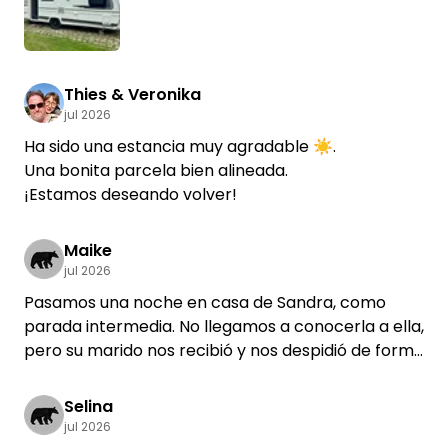
eléctrica a cambio de una pequeña contribución.
El día de la salida nos visitaron unos amigos con su
furgoneta; a ellos también les dieron sitio junto a la
cochera y les dejaron quedarse. Conclusión:
Thies & Veronika
jul 2026
¡genial!
Ha sido una estancia muy agradable ☀️.
Una bonita parcela bien alineada.
¡Estamos deseando volver!
Maike
jul 2026
Pasamos una noche en casa de Sandra, como
parada intermedia. No llegamos a conocerla a ella,
pero su marido nos recibió y nos despidió de forma
muy cordial. Al marcharnos, nos regaló unas
cerezas («riquísimas», según mi hijo 😍).
Selina
No pudimos disfrutar mucho del camping debido al
jul 2026
tiempo, pero lo que pudimos ver era muy bonito e