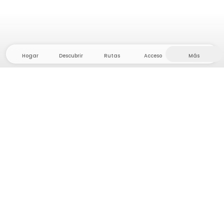
Hogar
Descubrir
Rutas
Acceso
Más
¡Dirígete al interior, donde la libertad y la aventura
están en casa! Con nosotros encontrarás más de
5.000 tiendas y parcelas privadas en un lugar
apartado para tu próxima aventura al aire libre.
App Store
Google Play Store
Campamentos y Cabañas
Rutas
Pregunta Howdy