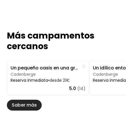
Más campamentos
cercanos
Image 1 of 5
Image 1 of 5
Like
Un pequeño oasis en una granja cerca de Cuxhaven
Cadenberge
Cadenberge
Reserva inmediata
•
desde 21€
Reserva inmedia
5.0
(14)
Saber más