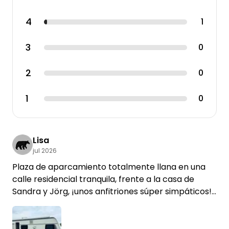
4
1
3
0
2
0
1
0
Lisa
jul 2026
Plaza de aparcamiento totalmente llana en una
calle residencial tranquila, frente a la casa de
Sandra y Jörg, ¡unos anfitriones súper simpáticos!
Comunicación sencilla y agradable, con consejos
sobre los alrededores. Posibilidad de utilizar una
zona de descanso al aire libre al sol y conexión