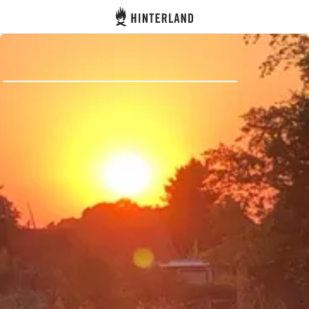
Hinterland
Atrás
Iniciar sesión
Registrarse
Conviértete en anfitrión
Parcelas
Alojamientos
Rutas