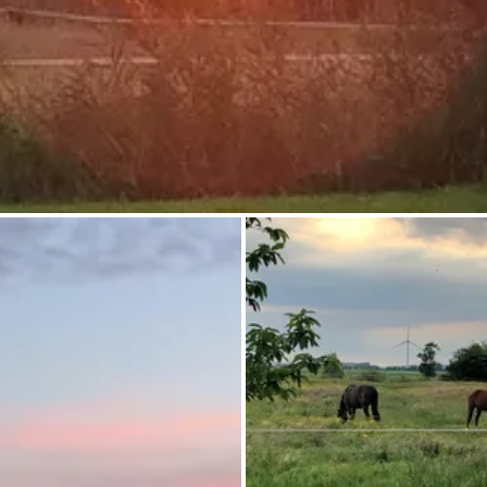
Pregunta Howdy
Inspiración fotográfica
Consejos e inspiración
Historias
Cupones
Sobre nosotros
Tienda
Contacto
Select language