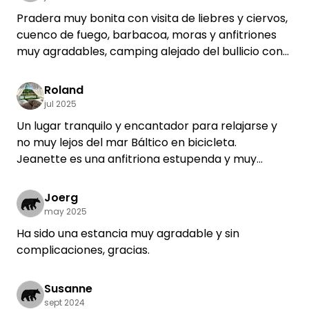
Pradera muy bonita con visita de liebres y ciervos,
cuenco de fuego, barbacoa, moras y anfitriones
muy agradables, camping alejado del bullicio con
factor relax 100%, a 10 minutos en coche de la
playa, perfecto, volveremos.
Roland
Saludos cordiales Mirjam, Jannis y Thomas de
jul 2025
Falkensee
Un lugar tranquilo y encantador para relajarse y
no muy lejos del mar Báltico en bicicleta.
Jeanette es una anfitriona estupenda y muy
servicial.
Sin duda volveremos.
Joerg
may 2025
Ha sido una estancia muy agradable y sin
complicaciones, gracias.
Susanne
sept 2024