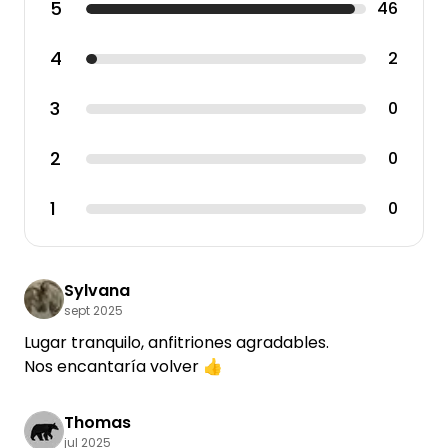
5
46
4
2
3
0
2
0
1
0
Sylvana
sept 2025
Lugar tranquilo, anfitriones agradables.
Nos encantaría volver 👍
Thomas
jul 2025