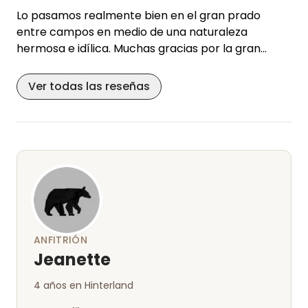
Lo pasamos realmente bien en el gran prado
entre campos en medio de una naturaleza
hermosa e idílica. Muchas gracias por la gran
comunicación y su cálida hospitalidad, nos
encantaría volver. Su lugar es ideal para relajarse
Ver todas las reseñas
y descansar.
Saludos cordiales Susanne y Alex
ANFITRIÓN
Jeanette
4 años en Hinterland