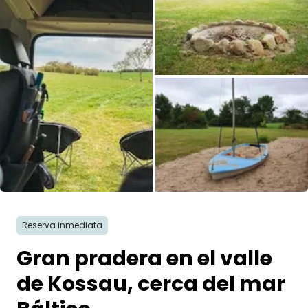
Pregunta Howdy
Inspiración fotográfica
Consejos e inspiración
Historias
Cupones
Sobre nosotros
Reserva inmediata
Tienda
Gran pradera en el valle
Contacto
de Kossau, cerca del mar
Select language