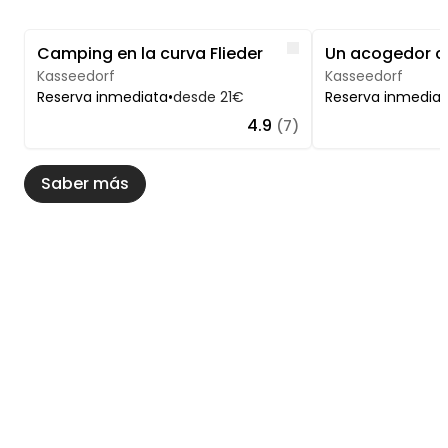
Image 1 of 5
Image 1 of 5
Like
Camping en la curva Flieder
Kasseedorf
Kasseedorf
Reserva inmediata
•
desde 21€
Reserva inmedia
4.9
(7)
Saber más