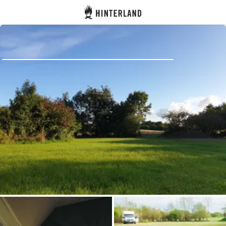
Hinterland
Atrás
Iniciar sesión
Registrarse
Conviértete en anfitrión
Parcelas
Alojamientos
Rutas