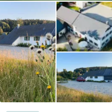
Pregunta Howdy
Inspiración fotográfica
Consejos e inspiración
Historias
Cupones
Sobre nosotros
Tienda
Contacto
Todas las fotos
Select language