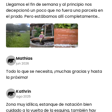
Llegamos el fin de semana y al principio nos
decepcionó un poco que no fuera una parcela en
el prado. Pero estábamos allí completamente
solos y pudimos dejar que nuestro perro corriera
libremente, ya que estaba vallado. El estanque
para bañarse es precioso y los aseos y las duchas
también estaban bien. Un recinto maravilloso
para relajarse junto al lago, con pista de voleibol. ¡Y
+2
este pueblecito es simplemente para
enamorarse! La plaza del pueblo cuenta con una
Mathias
jun 2026
tienda, una cafetería y un restaurante. ¡Todo muy
agradable y muy limpio! Sin duda volveremos.
Todo lo que se necesita, ¡muchas gracias y hasta
¡Muchas gracias por todo! Un saludo cariñoso, Dani
la próxima!
y Stephan
Kathrin
ago 2025
Zona muy idílica, estanque de natación bien
cuidado a la vuelta de la esquina, también hay