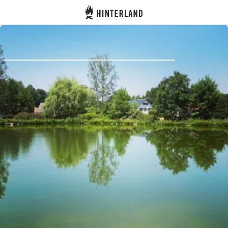
Hinterland
Atrás
Iniciar sesión
Registrarse
Conviértete en anfitrión
Parcelas
Alojamientos
Rutas