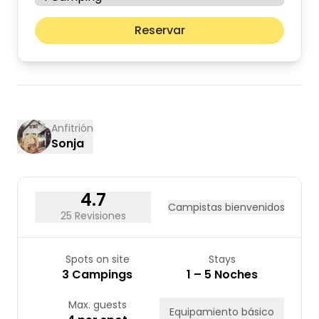
Mes pr
Reservar
lun
mar
mié
jue
vie
sáb
dom
01
02
03
04
05
06
07
08
09
10
11
12
13
14
15
16
17
18
19
20
21
22
23
Anfitrión
Sonja
24
25
26
27
28
29
30
31
4.7
Campistas bienvenidos
25 Revisiones
Spots on site
Stays
3 Campings
1 – 5 Noches
Max. guests
Equipamiento básico