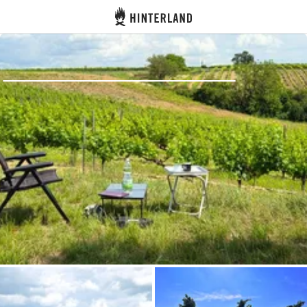
Hinterland
Atrás
Iniciar sesión
Registrarse
Conviértete en anfitrión
Parcelas
Alojamientos
Rutas