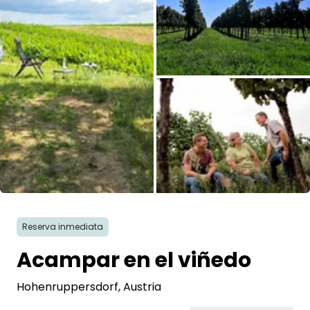
Pregunta Howdy
Inspiración fotográfica
Consejos e inspiración
Historias
Cupones
Todas las fotos
Sobre nosotros
Reserva inmediata
Tienda
Acampar en el viñedo
Contacto
Hohenruppersdorf
, Austria
Select language