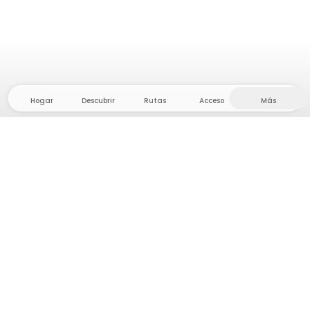
Hogar
Descubrir
Rutas
Acceso
Más
¡Dirígete al interior, donde la libertad y la aventura
están en casa! Con nosotros encontrarás más de
5.000 tiendas y parcelas privadas en un lugar
apartado para tu próxima aventura al aire libre.
App Store
Google Play Store
Campamentos y Cabañas