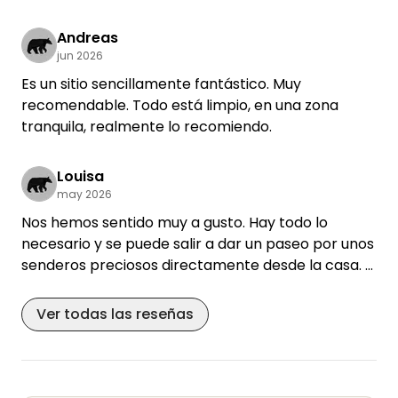
Andreas
jun 2026
Es un sitio sencillamente fantástico. Muy
recomendable. Todo está limpio, en una zona
tranquila, realmente lo recomiendo.
Louisa
may 2026
Nos hemos sentido muy a gusto. Hay todo lo
necesario y se puede salir a dar un paseo por unos
senderos preciosos directamente desde la casa.
Herwig es un anfitrión estupendo. Cuando tuvimos
Ver todas las reseñas
problemas con el coche, nos ayudó y nos ahorró
mucho estrés. ¡Muchas gracias por ello!