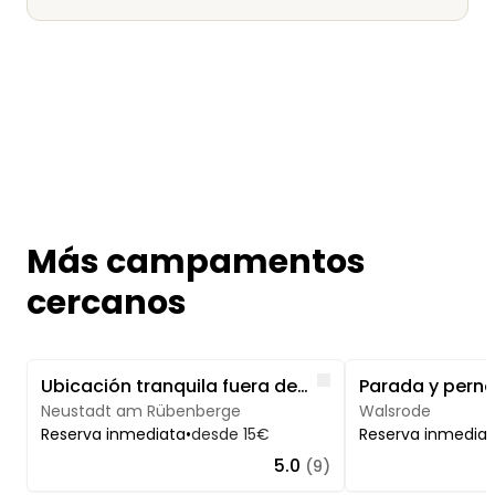
Más campamentos
cercanos
Image 1 of 4
Image 1 of 5
Like
Ubicación tranquila fuera del centro de la ciudad
Neustadt am Rübenberge
Walsrode
Reserva inmediata
•
desde 15€
Reserva inmedia
5.0
(9)