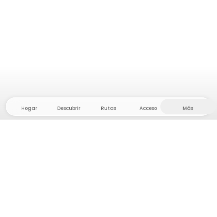
Hogar
Descubrir
Rutas
Acceso
Más
¡Dirígete al interior, donde la libertad y la aventura
están en casa! Con nosotros encontrarás más de
5.000 tiendas y parcelas privadas en un lugar
apartado para tu próxima aventura al aire libre.