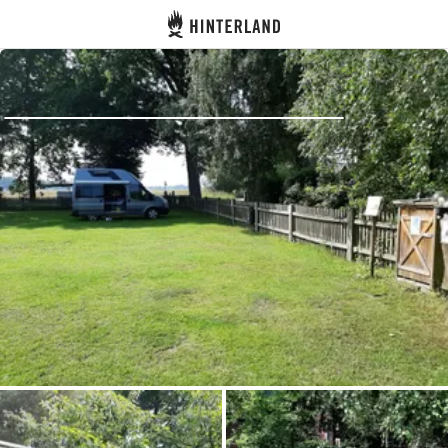
Hinterland
Atrás
Iniciar sesión
Registrarse
Conviértete en anfitrión
Parcelas
Alojamientos
Rutas