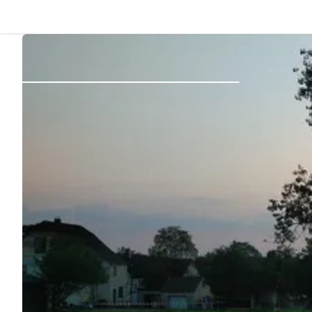
Atrás
Iniciar sesión
Registrarse
Conviértete en anfitrión
Parcelas
Alojamientos
Rutas