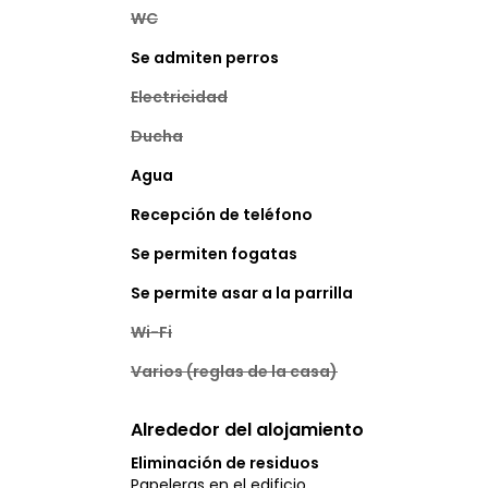
WC
Se admiten perros
Electricidad
Ducha
Agua
Recepción de teléfono
Se permiten fogatas
Se permite asar a la parrilla
Wi-Fi
Varios (reglas de la casa)
Alrededor del alojamiento
Eliminación de residuos
Papeleras en el edificio