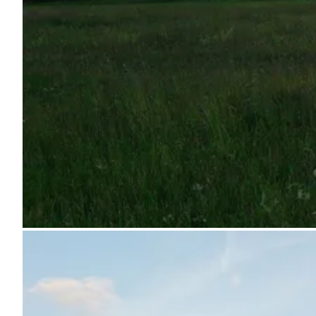
Pregunta Howdy
Inspiración fotográfica
Consejos e inspiración
Historias
Cupones
Sobre nosotros
Tienda
Contacto
Select language