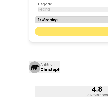
Llegada
Fecha
agosto de 2026
lun
mar
03
04
10
11
17
18
Anfitrión
Christoph
24
25
31
4.8
18 Revisiones