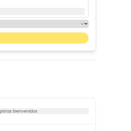
Mes próximo
sáb
dom
01
02
08
09
15
16
22
23
29
30
istas bienvenidos