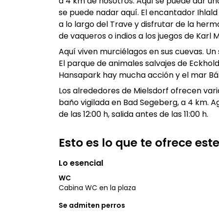
a 4 km de nosotros. Aquí se puede dar un
se puede nadar aquí. El encantador Ihlal
a lo largo del Trave y disfrutar de la her
de vaqueros o indios a los juegos de Kar
Aquí viven murciélagos en sus cuevas. Un 
El parque de animales salvajes de Eckhold
Hansapark hay mucha acción y el mar Bálti
Los alrededores de Mielsdorf ofrecen vari
baño vigilada en Bad Segeberg, a 4 km. Agu
de las 12:00 h, salida antes de las 11:00 h.
Esto es lo que te ofrece es
Lo esencial
WC
Cabina WC en la plaza
Se admiten perros