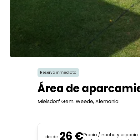
Reserva inmediata
Área de aparcamie
Mielsdorf Gem. Weede
, Alemania
26 €
Precio / noche y espacio
desde