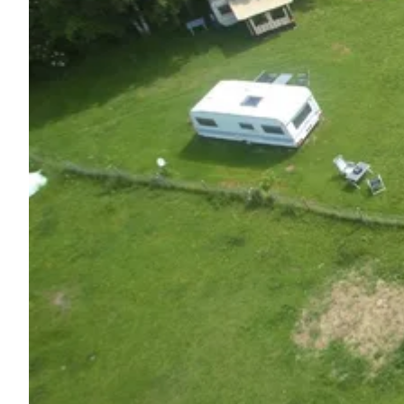
Pregunta Howdy
Inspiración fotográfica
Consejos e inspiración
Historias
Cupones
Sobre nosotros
Tienda
Contacto
Select language