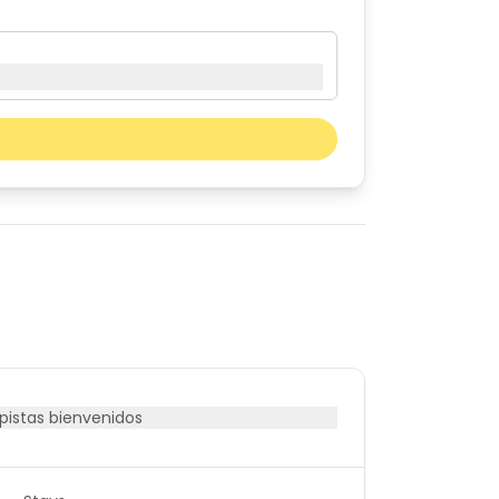
Mes próximo
sáb
dom
01
02
08
09
15
16
22
23
29
30
istas bienvenidos