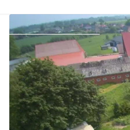
Atrás
Iniciar sesión
Registrarse
Conviértete en anfitrión
Parcelas
Alojamientos
Rutas