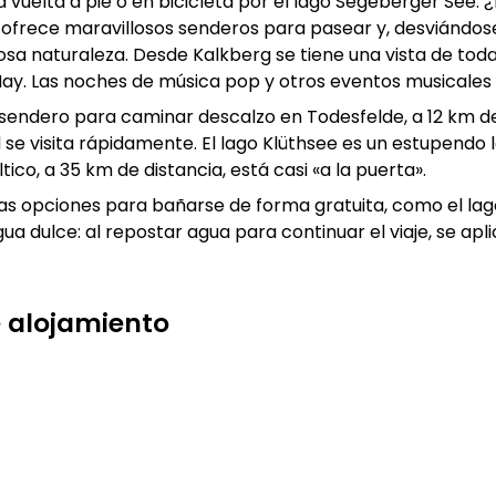
a vuelta a pie o en bicicleta por el lago Segeberger Se
d ofrece maravillosos senderos para pasear y, desviándo
mosa naturaleza. Desde Kalkberg se tiene una vista de toda
l May. Las noches de música pop y otros eventos musicale
sendero para caminar descalzo en Todesfelde, a 12 km de 
 se visita rápidamente. El lago Klüthsee es un estupendo 
co, a 35 km de distancia, está casi «a la puerta».
as opciones para bañarse de forma gratuita, como el lago B
a dulce: al repostar agua para continuar el viaje, se aplic
te alojamiento