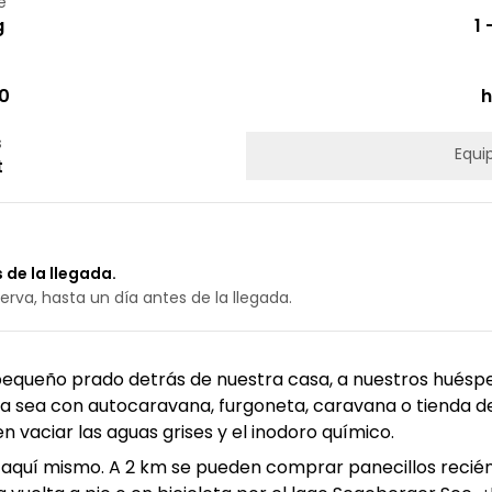
e
g
1
00
h
s
Equi
t
 de la llegada.
erva, hasta un día antes de la llegada.
equeño prado detrás de nuestra casa, a nuestros huéspe
. Ya sea con autocaravana, furgoneta, caravana o tienda
n vaciar las aguas grises y el inodoro químico.
 aquí mismo. A 2 km se pueden comprar panecillos recié