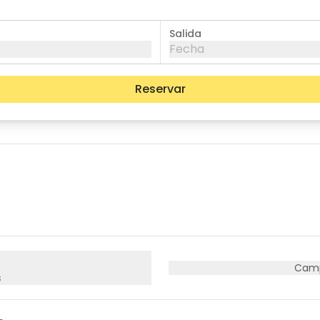
Salida
Fecha
Reservar
mié
jue
vie
05
06
07
12
13
14
19
20
21
26
27
28
Camp
s