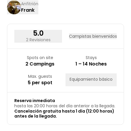
17
18
19
20
21
22
23
Anfitrión
Frank
24
25
26
27
28
29
30
31
5.0
Campistas bienvenidos
2 Revisiones
Spots on site
Stays
2 Campings
1 – 14 Noches
Max. guests
Equipamiento básico
5 per spot
Reserva inmediata
hasta las 20:00 horas del día anterior a la llegada.
Cancelación gratuita hasta 1 día (12:00 horas)
antes de la llegada.