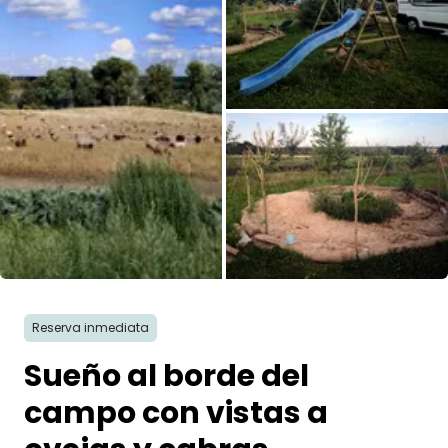
Pregunta Howdy
Inspiración fotográfica
Consejos e inspiración
Historias
Cupones
Todas las fotos
Sobre nosotros
Reserva inmediata
Tienda
Sueño al borde del
Contacto
campo con vistas a
Select language