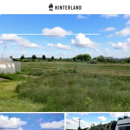
Hinterland
Atrás
Iniciar sesión
Registrarse
Conviértete en anfitrión
Parcelas
Alojamientos
Rutas