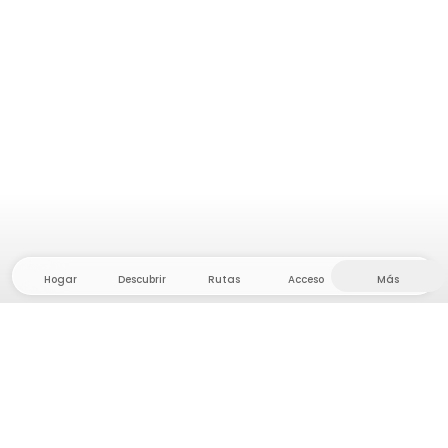
Hogar
Descubrir
Rutas
Acceso
Más
¡Dirígete al interior, donde la libertad y la aventura