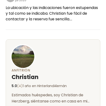
jul 2025
La ubicación y las indicaciones fueron estupendas
y tal como se indicaba. Christian fue fácil de
contactar y la reserva fue sencilla.
El sitio es muy tranquilo y aislado, pero se puede
llegar a la ciudad muy rápidamente a pie.
Nosotros y nuestro perro inmediatamente nos
sentimos como en casa y pudimos relajarnos.
ANFITRIÓN
Christian
5.0
(4)
1 año en Hinterland
Alemán
Estimados huéspedes, soy Christian de
Herzberg, siéntanse como en casa en mi