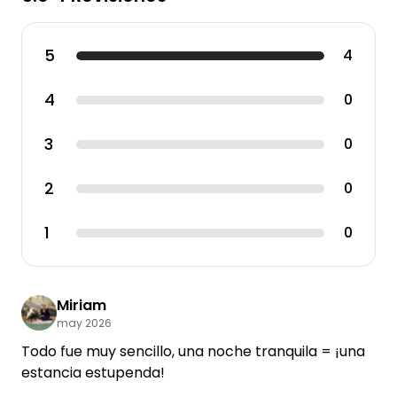
5
4
4
0
3
0
2
0
1
0
Miriam
may 2026
Todo fue muy sencillo, una noche tranquila = ¡una
estancia estupenda!