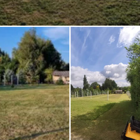
Pregunta Howdy
Inspiración fotográfica
Consejos e inspiración
Historias
Cupones
Sobre nosotros
Tienda
Contacto
Select language