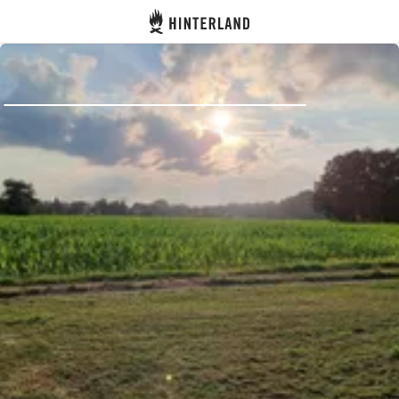
Hinterland
Atrás
Iniciar sesión
Registrarse
Conviértete en anfitrión
Parcelas
Alojamientos
Rutas