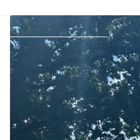
Atrás
Iniciar sesión
Registrarse
Conviértete en anfitrión
Parcelas
Alojamientos
Rutas