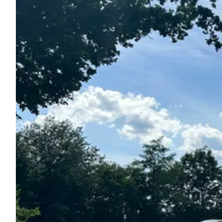
Pregunta Howdy
Inspiración fotográfica
Consejos e inspiración
Historias
Cupones
Sobre nosotros
Tienda
Contacto
Select language