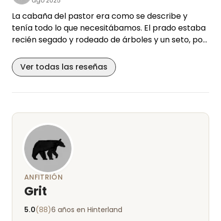
ago 2025
sería la guinda del pastel ;)
La cabaña del pastor era como se describe y
tenía todo lo que necesitábamos. El prado estaba
recién segado y rodeado de árboles y un seto, por
lo que ofrecía una agradable privacidad y sombra
para relajarse. El lago es bonito y está cerca.
Ver todas las reseñas
Nadar, hacer barbacoas y sentarnos junto a la
hoguera por la noche con el mejor tiempo me hizo
sentir muy cómoda y disfruté de un tiempo
tranquilo y relajado. Grit es muy servicial y se
aseguró de que todo estaba bien.
ANFITRIÓN
Grit
5.0
(88)
6 años en Hinterland