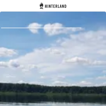
Hinterland
Atrás
Iniciar sesión
Registrarse
Conviértete en anfitrión
Parcelas
Alojamientos
Rutas