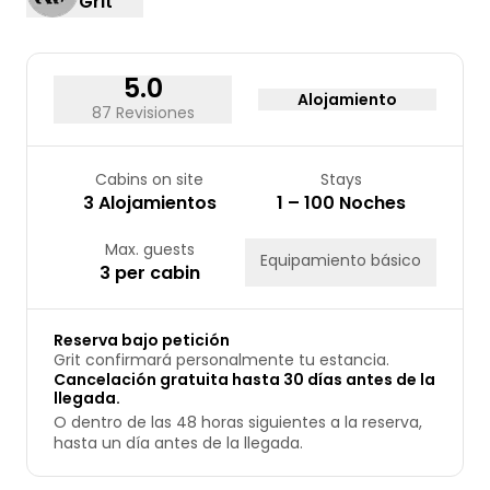
Grit
24
25
26
27
28
29
30
31
5.0
Alojamiento
87 Revisiones
Cabins on site
Stays
3 Alojamientos
1 – 100 Noches
Max. guests
Equipamiento básico
3 per cabin
Reserva bajo petición
Grit confirmará personalmente tu estancia.
Cancelación gratuita hasta 30 días antes de la
llegada.
O dentro de las 48 horas siguientes a la reserva,
hasta un día antes de la llegada.