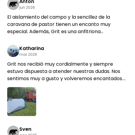
Anton
jun 2026
El aislamiento del campo y la sencillez de la
caravana de pastor tienen un encanto muy
especial. Además, Grit es una anfitriona
estupenda.
Katharina
mar 2026
Grit nos recibió muy cordialmente y siempre
estuvo dispuesta a atender nuestras dudas. Nos
sentimos muy a gusto y volveremos encantados.
La caravana de pastor está decorada con mucho
cariño, hay agua corriente y electricidad. El jardín
está completamente vallado, por lo que ni siquiera
los perros más pequeños pueden escaparse.
Lo único que no nos convenció del todo fue el
retrete de cubo; un retrete químico o un retrete
de separación en seco en un pequeño reservado
Sven