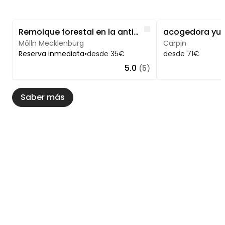
Image 1 of 5
Image 1 of 5
Like
Remolque forestal en la antigua casa del cuidador (con calefacción)
Mölln Mecklenburg
Carpin
Reserva inmediata
•
desde 35€
desde 71€
5.0
(5)
Saber más