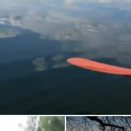
Pregunta Howdy
Inspiración fotográfica
Consejos e inspiración
Historias
Cupones
Sobre nosotros
Tienda
Contacto
Select language