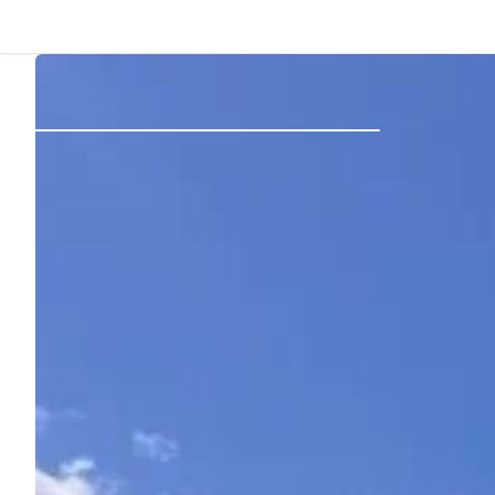
Atrás
Iniciar sesión
Registrarse
Conviértete en anfitrión
Parcelas
Alojamientos
Rutas