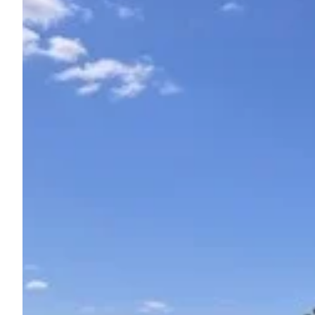
Pregunta Howdy
Inspiración fotográfica
Consejos e inspiración
Historias
Cupones
Sobre nosotros
Tienda
Contacto
Select language