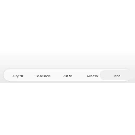
Hogar
Descubrir
Rutas
Acceso
Más
¡Dirígete al interior, donde la libertad y la aventura
están en casa! Con nosotros encontrarás más de
5.000 tiendas y parcelas privadas en un lugar