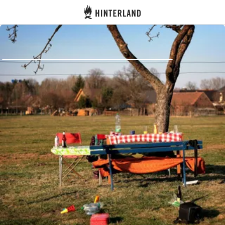
Hinterland
Atrás
Iniciar sesión
Registrarse
Conviértete en anfitrión
Parcelas
Alojamientos
Rutas