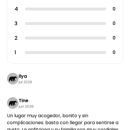
4
0
3
0
2
0
1
0
Ilya
jul 2026
Tine
jun 2026
Un lugar muy acogedor, bonito y sin
complicaciones: basta con llegar para sentirse a
gusto. La anfitriona y su familia son muy cordiales y