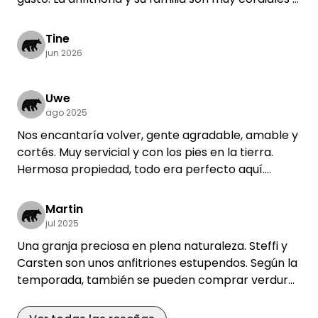
hacen que la estancia sea una experiencia
maravillosa. ¡Muchísimas gracias a todos!
Tine
jun 2026
Uwe
ago 2025
Nos encantaría volver, gente agradable, amable y
cortés. Muy servicial y con los pies en la tierra.
Hermosa propiedad, todo era perfecto aquí.
Uwe y Anett.
Martin
jul 2025
Una granja preciosa en plena naturaleza. Steffi y
Carsten son unos anfitriones estupendos. Según la
temporada, también se pueden comprar verduras
directamente en la granja. También hay mucho
espacio para los niños.