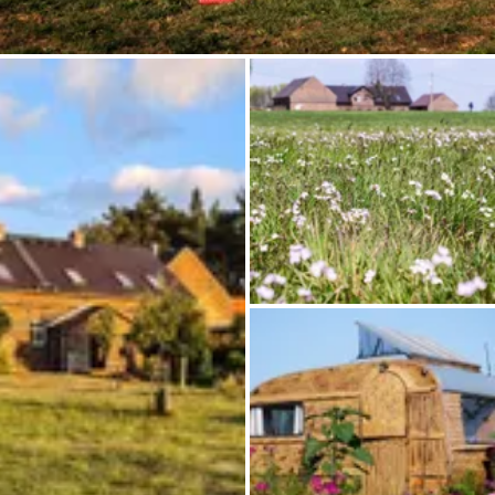
Pregunta Howdy
Inspiración fotográfica
Consejos e inspiración
Historias
Cupones
Sobre nosotros
Tienda
Contacto
Select language