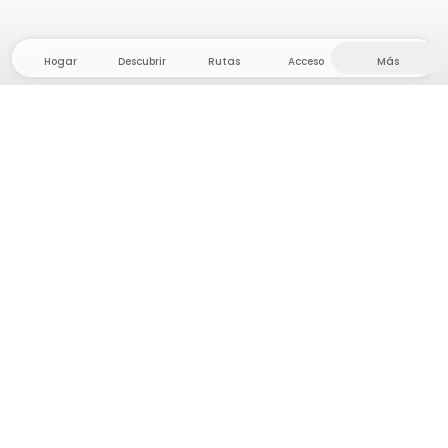
Hogar
Descubrir
Rutas
Acceso
Más
¡Dirígete al interior, donde la libertad y la aventura
están en casa! Con nosotros encontrarás más de
5.000 tiendas y parcelas privadas en un lugar
apartado para tu próxima aventura al aire libre.
App Store
Google Play Store
Campamentos y Cabañas
Rutas
Pregunta Howdy
Inspiración fotográfica
Conviértete en anfitrión