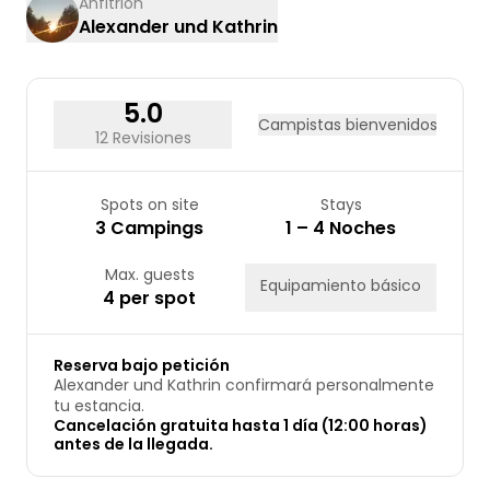
Anfitrión
Alexander und Kathrin
24
25
26
27
28
29
30
31
5.0
Campistas bienvenidos
12 Revisiones
Spots on site
Stays
3 Campings
1 – 4 Noches
Max. guests
Equipamiento básico
4 per spot
Reserva bajo petición
Alexander und Kathrin confirmará personalmente
tu estancia.
Cancelación gratuita hasta 1 día (12:00 horas)
antes de la llegada.