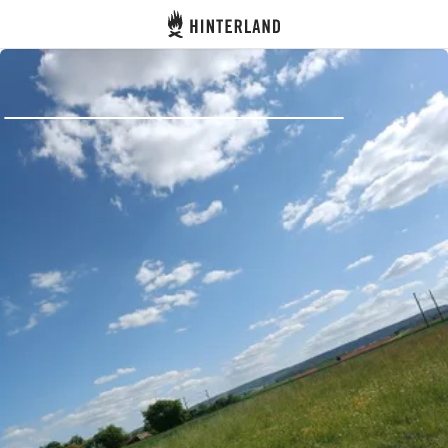
Hinterland
Atrás
Iniciar sesión
Registrarse
Conviértete en anfitrión
Parcelas
Alojamientos
Rutas