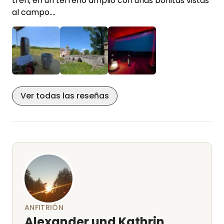
tren, en un terreno amplio con unas bonitas vistas
regularmente se convirtieron en un reto para los
al campo.
niños, que se dedicaban a contar los vagones 🙃.
Desde la propia parcela se pueden iniciar
maravillosas rutas en bicicleta hacia los lagos de
¡Muchas gracias por la cálida bienvenida y vuestra
los alrededores, al valle del Altmühl, al río Würnitz,
hospitalidad!
etc.
Kathrin nos facilitó sin complicaciones la
cancelación y el cambio de reserva con poca
Ver todas las reseñas
antelación.
Pasamos tres días estupendos en Aha y sus
alrededores.
ANFITRIÓN
Alexander und Kathrin