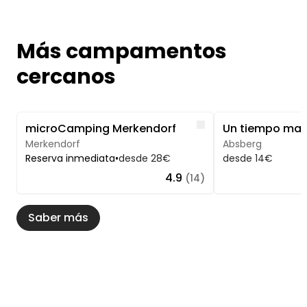
Más campamentos
cercanos
Image 1 of 5
Image 1 of 5
Like
microCamping Merkendorf
Merkendorf
Absberg
Reserva inmediata
•
desde 28€
desde 14€
4.9
(14)
Saber más