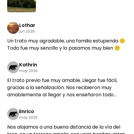
Lothar
jun 2026
Un trato muy agradable, una familia estupenda 🙂
Todo fue muy sencillo y lo pasamos muy bien 🙂
Kathrin
may 2026
El trato previo fue muy amable. Llegar fue fácil,
gracias a la señalización. Nos recibieron muy
amablemente al llegar y nos enseñaron todo
rápidamente. Incluso nos dieron un detalle de
bienvenida muy bonito, que nos encantó.
Enrico
Nevera con caja de confianza, conejos, ovejas y
may 2026
codornices, y mucho espacio: aquí se está muy a
Nos alojamos a una buena distancia de la vía del
gusto. Los trenes de mercancías que pasaban