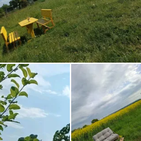
Pregunta Howdy
Inspiración fotográfica
Consejos e inspiración
Historias
Cupones
Sobre nosotros
Tienda
Contacto
Select language