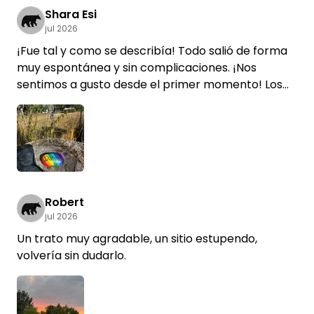
Shara Esi
jul 2026
¡Fue tal y como se describía! Todo salió de forma
muy espontánea y sin complicaciones. ¡Nos
sentimos a gusto desde el primer momento! Los
trenes son una atracción estupenda para los niños
😃. Gracias al baño y a la nevera, disfrutamos de
cuatro días de descanso estupendos con la
autocaravana y la tienda de campaña.
Robert
jul 2026
Un trato muy agradable, un sitio estupendo,
volvería sin dudarlo.