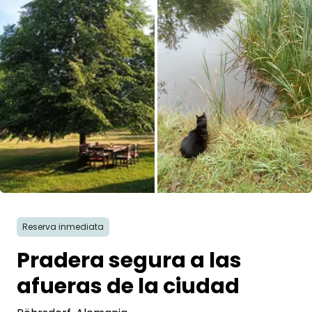
Pregunta Howdy
Inspiración fotográfica
Consejos e inspiración
Historias
Cupones
Sobre nosotros
Reserva inmediata
Tienda
Pradera segura a las
Contacto
afueras de la ciudad
Select language