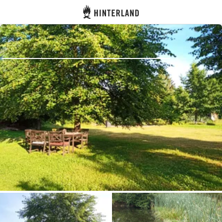
Hinterland
Atrás
Iniciar sesión
Registrarse
Conviértete en anfitrión
Parcelas
Alojamientos
Rutas