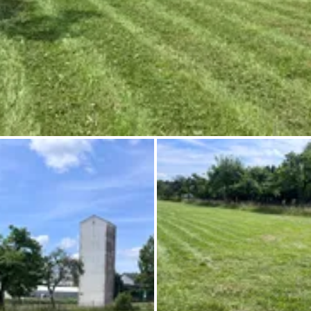
Pregunta Howdy
Inspiración fotográfica
Consejos e inspiración
Historias
Cupones
Sobre nosotros
Tienda
Contacto
Select language