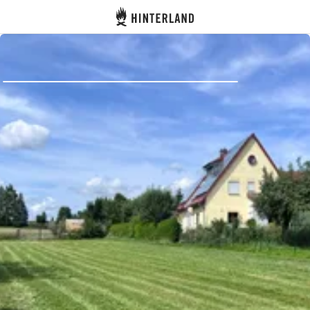
Hinterland
Atrás
Iniciar sesión
Registrarse
Conviértete en anfitrión
Parcelas
Alojamientos
Rutas