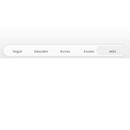
Hogar
Descubrir
Rutas
Acceso
Más
¡Dirígete al interior, donde la libertad y la aventura
están en casa! Con nosotros encontrarás más de
5.000 tiendas y parcelas privadas en un lugar
apartado para tu próxima aventura al aire libre.
App Store
Google Play Store