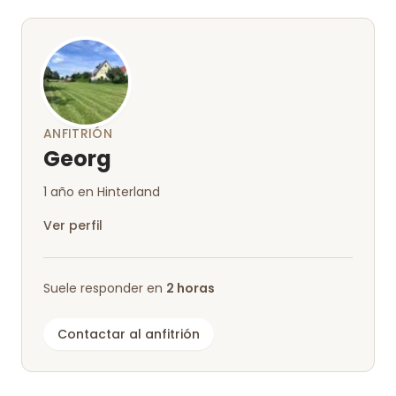
zona y tuvimos una estancia maravillosa en un
lugar idílico, con comida absolutamente deliciosa
en el hotel vecino.
Con mucho gusto de nuevo :-)
ANFITRIÓN
Georg
1 año en Hinterland
Ver perfil
Suele responder en
2 horas
Contactar al anfitrión