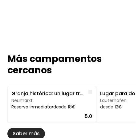
Más campamentos
cercanos
Image 1 of 3
Image 1 of 5
Like
Granja histórica: un lugar tranquilo con vistas panorámicas
Neumarkt
Lauterhofen
Reserva inmediata
•
desde 18€
desde 12€
5.0
Saber más