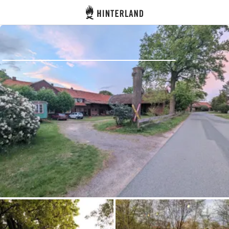
Hinterland
Atrás
Iniciar sesión
Registrarse
Conviértete en anfitrión
Parcelas
Alojamientos
Rutas