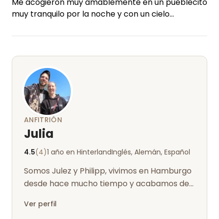
Me acogieron muy amablemente en un pueblecito
fueron maravillosamente relajantes para
muy tranquilo por la noche y con un cielo
nosotros. La última noche nos sentamos juntos
estrellado estupendo.
con Julez y Philipp alrededor de la hoguera.
La parcela estaba cubierta (como en las fotos) y
recta.
Seguro que volveremos. Muchísimas gracias a los
Me encantaría volver :)
dos.
Un saludo cariñoso, Carolin y Götz
ANFITRIÓN
Julia
4.5
(4)
1 año en Hinterland
Inglés, Alemán, Español
Somos Julez y Philipp, vivimos en Hamburgo
desde hace mucho tiempo y acabamos de
hacernos cargo de lo que quedaba de la...
Ver perfil