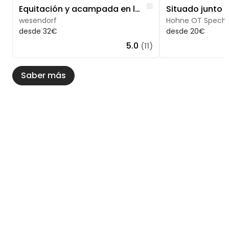
Image 1 of 5
Image 1 of 5
Like
Equitación y acampada en la idílica granja ecuestre LG Heide
wesendorf
Hohne OT Specht
desde 32€
desde 20€
5.0
(11)
Saber más