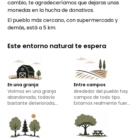
cambio, te agradeceríamos que dejaras unas
monedas en la hucha de donativos.
El pueblo más cercano, con supermercado y
demás, está a 5 km.
Este entorno natural te espera
En una granja
Entre campos
Vivimos en una granja
Alrededor del pueblo hay
abandonada, todavía
campos de todo tipo.
bastante deteriorada,
Estamos realmente fuera
pero acogedora. Aparte
del camino aquí.
de nuestros perros, de
momento no hay otros
animales, solo cientos de
pájaros, insectos y todo lo
demás que va y viene por