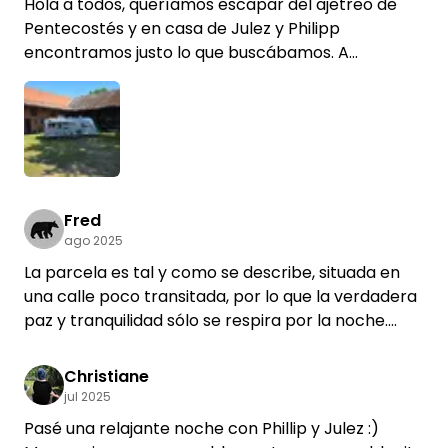
Hola a todos, queríamos escapar del ajetreo de
Pentecostés y en casa de Julez y Philipp
encontramos justo lo que buscábamos. A
excepción de unos cuantos vecinos que pasaban
con sus coches por delante de la finca para ver
quién acampaba allí, reinaba una tranquilidad
absoluta en este pueblo de 120 habitantes.
Seguramente fuimos la principal atracción del fin
de semana largo. Hacer la compra no supuso
ningún problema. A 6 km de distancia pudimos
Fred
ago 2025
hacer la compra el sábado hasta las 21:00. No
llevábamos bicicletas (por desgracia, las dos
La parcela es tal y como se describe, situada en
estaban rotas). No hay carriles bici en la carretera
una calle poco transitada, por lo que la verdadera
que va a Hankelsbüttel (para ir a comprar). Así
paz y tranquilidad sólo se respira por la noche.
que no fue tan grave tener que ir en coche. Una
No conocimos a Julia en persona debido a su
pequeña ventaja cuando se viaja con caravana. ;)
ausencia por vacaciones. La comunicación en
Christiane
relación con la reserva fue amable y abierta.
jul 2025
Nos recibieron muy bien y nos sentimos realmente
Pasé una relajante noche con Phillip y Julez :)
a gusto desde el primer momento. Las tres noches