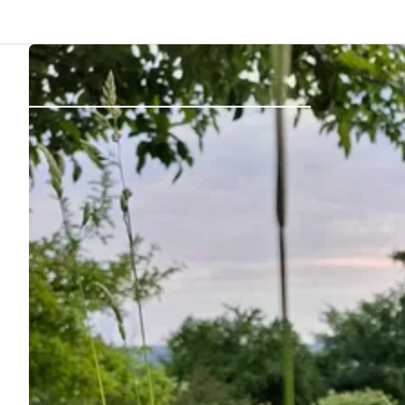
Atrás
Iniciar sesión
Registrarse
Conviértete en anfitrión
Parcelas
Alojamientos
Rutas