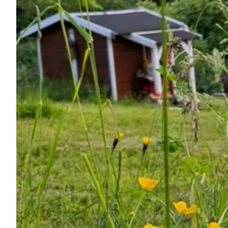
Pregunta Howdy
Inspiración fotográfica
Consejos e inspiración
Historias
Cupones
Sobre nosotros
Tienda
Contacto
Select language