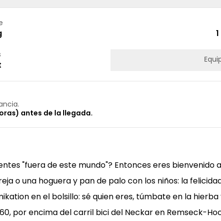
e
g
1
s
Equi
t
ancia.
oras) antes de la llegada.
sientes "fuera de este mundo"? Entonces eres bienvenido a 
a o una hoguera y pan de palo con los niños: la felicidad
kation en el bolsillo: sé quien eres, túmbate en la hierba y
s 60, por encima del carril bici del Neckar en Remseck-H