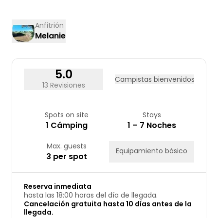
03
04
05
06
07
08
09
10
11
12
13
14
15
16
Anfitrión
Melanie
17
18
19
20
21
22
23
24
25
26
27
28
29
30
31
5.0
Campistas bienvenidos
13 Revisiones
Spots on site
Stays
1 Cámping
1 – 7 Noches
Max. guests
Equipamiento básico
3 per spot
Reserva inmediata
hasta las 18:00 horas del día de llegada.
Cancelación gratuita hasta 10 días antes de la
llegada.