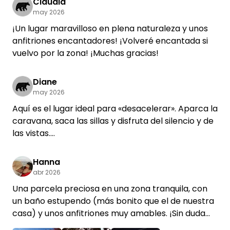
Claudia
may 2026
¡Un lugar maravilloso en plena naturaleza y unos
anfitriones encantadores! ¡Volveré encantada si
vuelvo por la zona! ¡Muchas gracias!
Diane
may 2026
Aquí es el lugar ideal para «desacelerar». Aparca la
caravana, saca las sillas y disfruta del silencio y de
las vistas.
Además, se puede llegar rápidamente a los
carriles bici que discurren junto al río o al canal.
Hanna
Ha sido una escapada maravillosa a «Büllerbü».
abr 2026
Muy recomendable.
Una parcela preciosa en una zona tranquila, con
un baño estupendo (más bonito que el de nuestra
casa) y unos anfitriones muy amables. ¡Sin duda
volveremos!