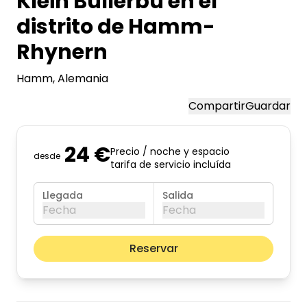
Klein Büllerbü en el
distrito de Hamm-
Rhynern
Hamm
, Alemania
Compartir
Guardar
24 €
Precio / noche y espacio
desde
tarifa de servicio incluída
Llegada
Salida
Fecha
Fecha
agosto de 2026
Mes pr
Reservar
lun
mar
mié
jue
vie
sáb
dom
01
02