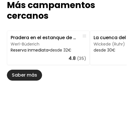
Más campamentos
cercanos
Image 1 of 5
Image 1 of 5
Like
Pradera en el estanque de manantial entre Werl y Unna
Werl-Büderich
Wickede (Ruhr)
Reserva inmediata
•
desde 32€
desde 30€
4.8
(35)
Saber más