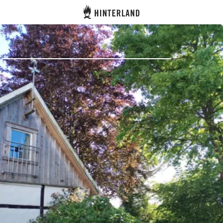
Hinterland
Atrás
Iniciar sesión
Registrarse
Conviértete en anfitrión
Parcelas
Alojamientos
Rutas