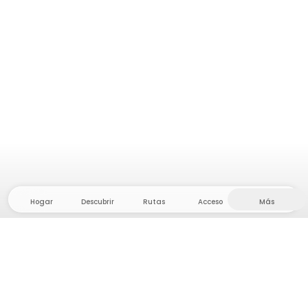
Hogar
Descubrir
Rutas
Acceso
Más
¡Dirígete al interior, donde la libertad y la aventura