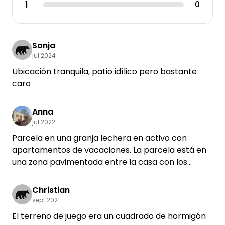
1
0
Sonja
jul 2024
Ubicación tranquila, patio idílico pero bastante
caro
Anna
jul 2022
Parcela en una granja lechera en activo con
apartamentos de vacaciones. La parcela está en
una zona pavimentada entre la casa con los
apartamentos y un granero. No hay vistas ni está
aislado. Hay una pequeña piscina y un parque
Christian
infantil para los huéspedes de los apartamentos
sept 2021
de vacaciones, que simplemente compartimos.
El terreno de juego era un cuadrado de hormigón
Nadar en el Hohenrieder Weiher está a unos 1,5 km