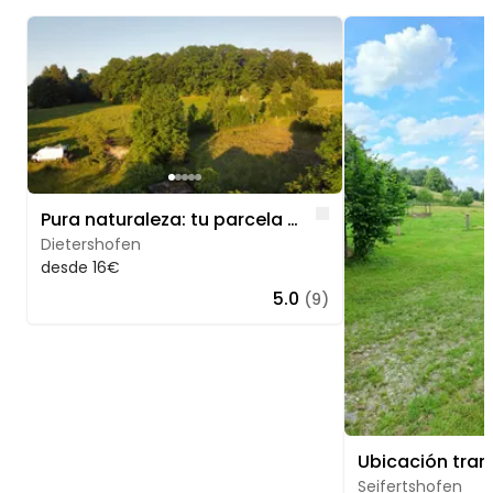
Image 1 of 5
Image 1 of 5
Like
Pura naturaleza: tu parcela en las tranquilas afueras del pueblo
Dietershofen
desde 16€
5.0
(9)
Seifertshofen