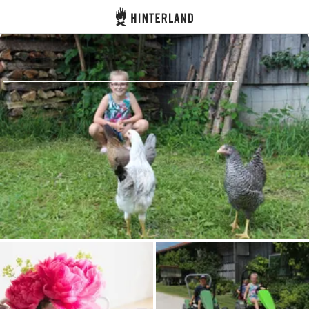
Hinterland
Atrás
Iniciar sesión
Registrarse
Conviértete en anfitrión
Parcelas
Alojamientos
Rutas