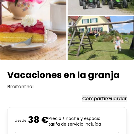
Pregunta Howdy
Inspiración fotográfica
Consejos e inspiración
Historias
Todas las fotos
Cupones
Vacaciones en la granja
Breitenthal
Sobre nosotros
Compartir
Guardar
Tienda
Contacto
38 €
Precio / noche y espacio
desde
tarifa de servicio incluída
Select language