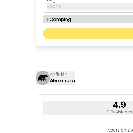
Llegada
Fecha
agosto de 2026
lun
mar
03
04
10
11
17
18
Anfitrión
Alexandra
24
25
31
4.9
9 Revisiones
Spots on sit