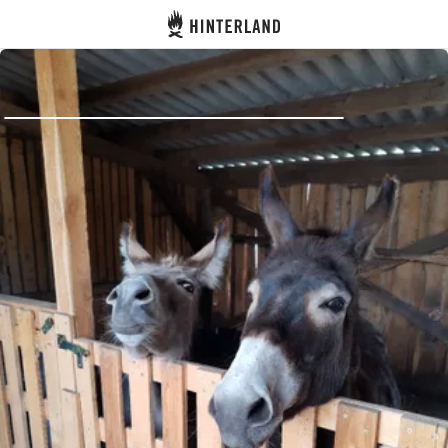
Hinterland
Atrás
Iniciar sesión
Registrarse
Conviértete en anfitrión
Parcelas
Alojamientos
Rutas