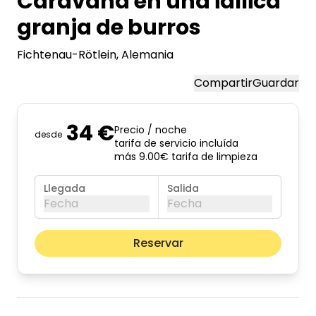
Caravana en una idílica
granja de burros
Fichtenau-Rötlein
, Alemania
Compartir
Guardar
34 €
Precio / noche
desde
tarifa de servicio incluída
más 9.00€ tarifa de limpieza
Llegada
Salida
Fecha
Fecha
agosto de 2026
Mes pr
Reservar
lun
mar
mié
jue
vie
sáb
dom
01
02
03
04
05
06
07
08
09