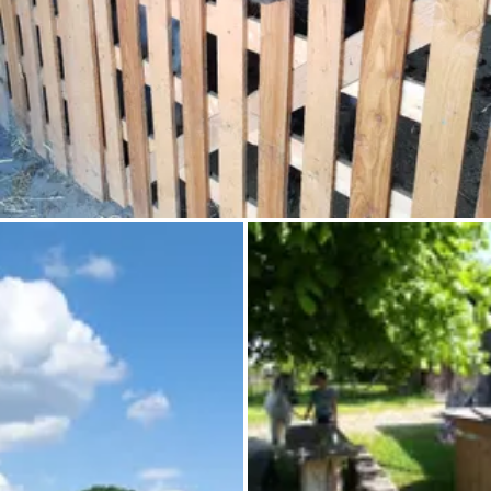
Pregunta Howdy
Inspiración fotográfica
Consejos e inspiración
Historias
Cupones
Sobre nosotros
Tienda
Contacto
Select language