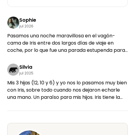
Sophie
jul 2026
Pasamos una noche maravillosa en el vagón-
cama de Iris entre dos largos días de viaje en
coche, por lo que fue una parada estupenda para
nosotros y nuestros hijos. Iris nos dio una cálida
bienvenida y nos enseñó su granja, sus burros y sus
Silvia
patos corredores. Pasamos la tarde en un parque
jul 2025
de aventuras cercano y en un restaurante del
Mis 3 hijas (12, 10 y 6) y yo nos lo pasamos muy bien
pueblo de al lado. Cuando tuvimos una pequeña
con Iris, sobre todo cuando nos dejaron echarle
emergencia, Iris incluso nos ayudó con consejos y
una mano. Un paraíso para mis hijos. Iris tiene la
apoyo. A la mañana siguiente pudimos desayunar
granja bajo control y lo gestiona todo ella sola.
tranquilamente en la «Eselstube» antes de seguir
Impresionante. Dormimos en la caravana. Muy
(por desgracia, ya) nuestro camino. Nos
básica, pero totalmente bien por el precio.
encantaría volver alguna vez.