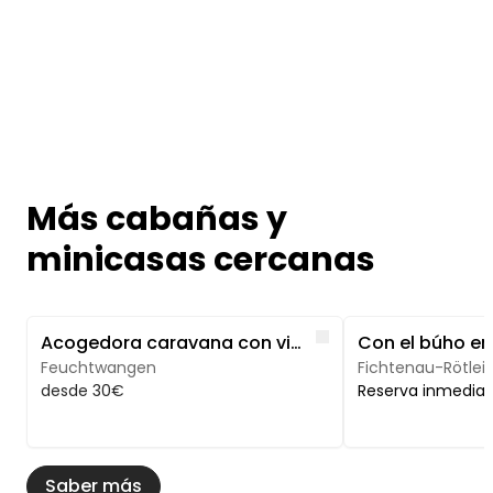
Más cabañas y
minicasas cercanas
Image 1 of 5
Image 1 of 5
Like
Acogedora caravana con vistas panorámicas a la naturaleza
Feuchtwangen
Fichtenau-Rötlei
desde 30€
Reserva inmedia
Saber más