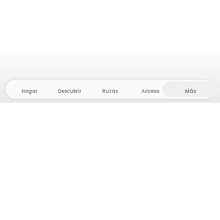
Hogar
Descubrir
Rutas
Acceso
Más
¡Dirígete al interior, donde la libertad y la aventura
están en casa! Con nosotros encontrarás más de
5.000 tiendas y parcelas privadas en un lugar
apartado para tu próxima aventura al aire libre.
App Store
Google Play Store