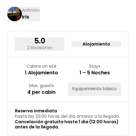
10
11
12
13
14
15
16
Anfitrión
Iris
17
18
19
20
21
22
23
24
25
26
27
28
29
30
31
5.0
Alojamiento
2 Revisiones
Cabins on site
Stays
1 Alojamiento
1 – 5 Noches
Max. guests
Equipamiento básico
4 per cabin
Reserva inmediata
hasta las 20:00 horas del día anterior a la llegada.
Cancelación gratuita hasta 1 día (12:00 horas)
antes de la llegada.