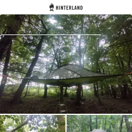
Hinterland
Atrás
Iniciar sesión
Registrarse
Conviértete en anfitrión
Parcelas
Alojamientos
Rutas