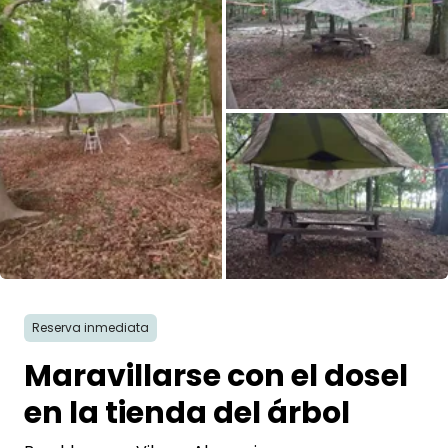
Pregunta Howdy
Inspiración fotográfica
Consejos e inspiración
Historias
Cupones
Todas las fotos
Sobre nosotros
Reserva inmediata
Tienda
Maravillarse con el dosel
Contacto
en la tienda del árbol
Select language