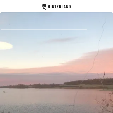
Hinterland
Atrás
Iniciar sesión
Registrarse
Conviértete en anfitrión
Parcelas
Alojamientos
Rutas