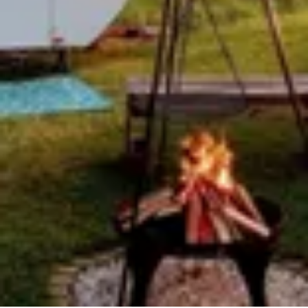
Pregunta Howdy
Inspiración fotográfica
Consejos e inspiración
Historias
Cupones
Sobre nosotros
Tienda
Contacto
Select language