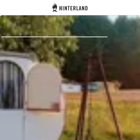
Hinterland
Atrás
Iniciar sesión
Registrarse
Conviértete en anfitrión
Parcelas
Alojamientos
Rutas