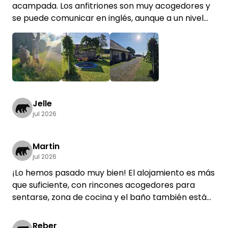
acampada. Los anfitriones son muy acogedores y
se puede comunicar en inglés, aunque a un nivel
básico.
Es un lugar muy tranquilo y rural, con muchos
animales bien cuidados en los alrededores y un
estupendo parque infantil con una cama elástica
+2
gigante.
Jelle
jul 2026
Aseo seco y ducha solar en el exterior, y aseo en el
interior.
Posibilidad de hacer una hoguera y de comprar
Martin
huevos de la granja.
jul 2026
¡Lo hemos pasado muy bien! El alojamiento es más
Unos 40 euros por 1 tienda de campaña / 1 coche /
que suficiente, con rincones acogedores para
4 personas.
sentarse, zona de cocina y el baño también está
bien. Para mi gusto, es un poco cutre y ese «olor a
Muy agradable, prolongamos allí nuestro viaje ♡
cabra» constante nos molestó un poco, sobre
Reber