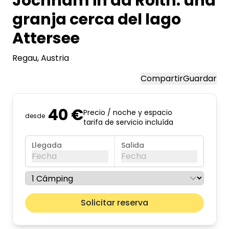
Jochham in da Roith: una
granja cerca del lago
Attersee
Regau
, Austria
Compartir
Guardar
40 €
Precio / noche y espacio
desde
tarifa de servicio incluída
Llegada
Salida
Fecha
Fecha
agosto de 2026
Mes pr
Solicitar reserva
lun
mar
mié
jue
vie
sáb
dom
01
02