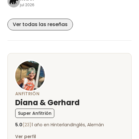
todo a la hora de comer.
jul 2026
Por lo demás, todo el mundo ha sido muy amable.
¡Gracias por estos días tan agradables!
Ver todas las reseñas
ANFITRIÓN
Diana & Gerhard
Super Anfitrión
5.0
(23)
1 año en Hinterland
Inglés, Alemán
Ver perfil