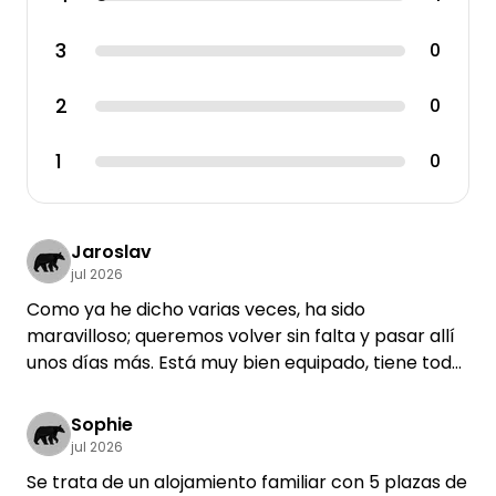
3
0
2
0
1
0
Jaroslav
jul 2026
Como ya he dicho varias veces, ha sido
maravilloso; queremos volver sin falta y pasar allí
unos días más. Está muy bien equipado, tiene todo
lo necesario. De verdad, un 12/10, así que muchas
gracias de parte de cinco huéspedes checos.
Sophie
jul 2026
Se trata de un alojamiento familiar con 5 plazas de