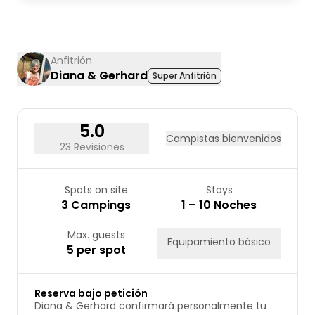
03
04
05
06
07
08
09
10
11
12
13
14
15
16
17
18
19
20
21
22
23
Anfitrión
Diana & Gerhard
Super Anfitrión
24
25
26
27
28
29
30
31
5.0
Campistas bienvenidos
23 Revisiones
Spots on site
Stays
3 Campings
1 – 10 Noches
Max. guests
Equipamiento básico
5 per spot
Reserva bajo petición
Diana & Gerhard confirmará personalmente tu