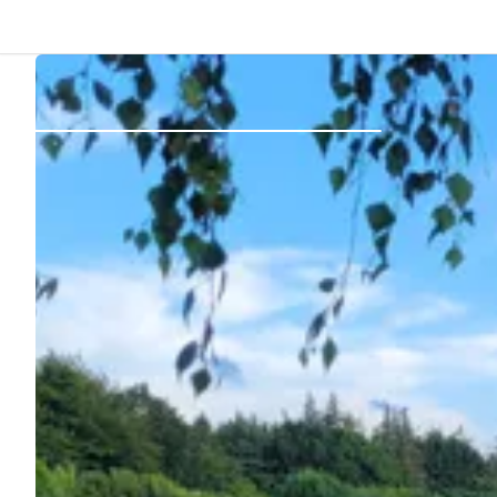
Atrás
Iniciar sesión
Registrarse
Conviértete en anfitrión
Parcelas
Alojamientos
Rutas