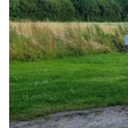
Pregunta Howdy
Inspiración fotográfica
Consejos e inspiración
Historias
Cupones
Sobre nosotros
Tienda
Contacto
Select language