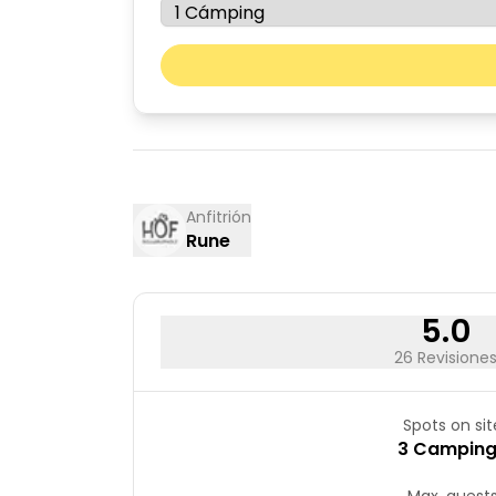
agosto de 2026
lun
mar
03
04
10
11
17
18
Anfitrión
Rune
24
25
31
5.0
26 Revisione
Spots on sit
3 Campin
Max. guest