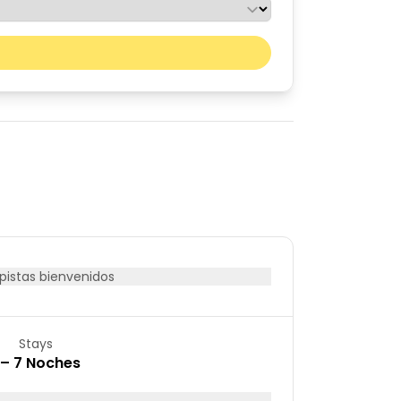
Mes próximo
sáb
dom
01
02
08
09
15
16
22
23
29
30
istas bienvenidos
Stays
 – 7 Noches