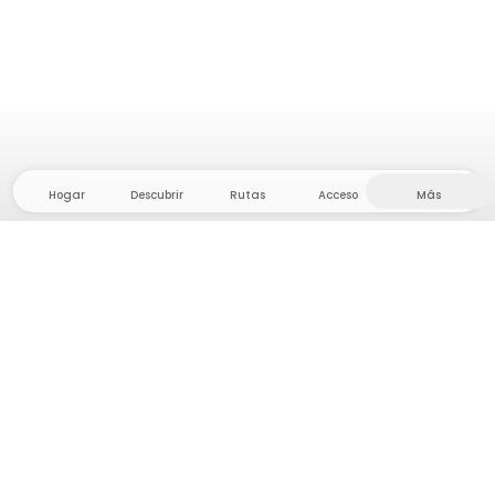
Hogar
Descubrir
Rutas
Acceso
Más
¡Dirígete al interior, donde la libertad y la aventura
están en casa! Con nosotros encontrarás más de
5.000 tiendas y parcelas privadas en un lugar
apartado para tu próxima aventura al aire libre.