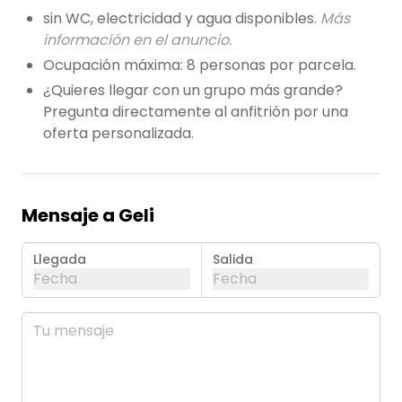
sin WC, electricidad y agua disponibles.
Más
información en el anuncio.
Ocupación máxima: 8 personas por parcela.
¿Quieres llegar con un grupo más grande?
Pregunta directamente al anfitrión por una
oferta personalizada.
Mensaje a Geli
Llegada
Salida
Fecha
Fecha
agosto de 2026
Mes 
lun
mar
mié
jue
vie
sáb
dom
01
02