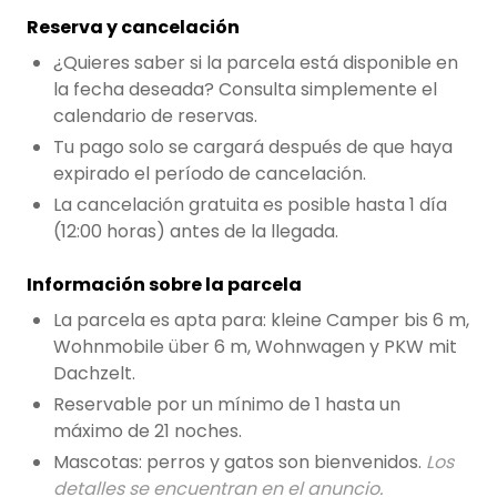
Reserva y cancelación
Pregunta Howdy
¿Quieres saber si la parcela está disponible en
la fecha deseada? Consulta simplemente el
Inspiración fotográfica
calendario de reservas.
Consejos e inspiración
Tu pago solo se cargará después de que haya
expirado el período de cancelación.
Historias
La cancelación gratuita es posible hasta 1 día
(12:00 horas) antes de la llegada.
Cupones
Información sobre la parcela
La parcela es apta para: kleine Camper bis 6 m,
Sobre nosotros
Wohnmobile über 6 m, Wohnwagen y PKW mit
Tienda
Dachzelt.
Reservable por un mínimo de 1 hasta un
Contacto
máximo de 21 noches.
Mascotas: perros y gatos son bienvenidos.
Los
detalles se encuentran en el anuncio.
Select language