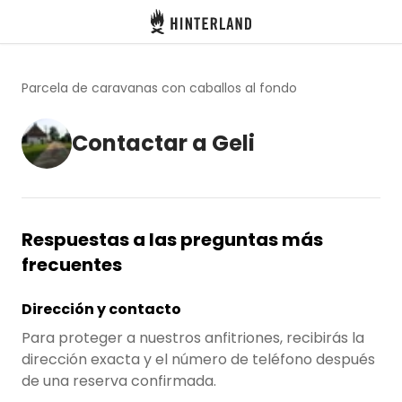
Hinterland
Atrás
Parcela de caravanas con caballos al fondo
Contactar a Geli
Iniciar sesión
Registrarse
Respuestas a las preguntas más
frecuentes
Conviértete en anfitrión
Dirección y contacto
Parcelas
Para proteger a nuestros anfitriones, recibirás la
Alojamientos
dirección exacta y el número de teléfono después
de una reserva confirmada.
Rutas