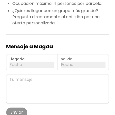
Ocupación máxima: 4 personas por parcela.
¿Quieres llegar con un grupo más grande?
Pregunta directamente al anfitrión por una
oferta personalizada.
Mensaje a Magda
Llegada
Salida
Fecha
Fecha
agosto de 2026
Mes 
lun
mar
mié
jue
vie
sáb
dom
01
02
03
04
05
06
07
08
09
Enviar
10
11
12
13
14
15
16