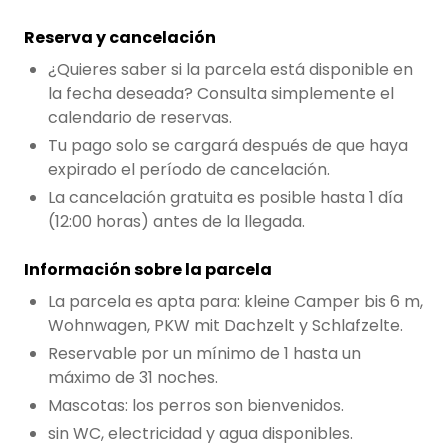
Reserva y cancelación
Pregunta Howdy
¿Quieres saber si la parcela está disponible en
Inspiración fotográfica
la fecha deseada? Consulta simplemente el
calendario de reservas.
Consejos e inspiración
Tu pago solo se cargará después de que haya
Historias
expirado el período de cancelación.
La cancelación gratuita es posible hasta 1 día
(12:00 horas) antes de la llegada.
Cupones
Información sobre la parcela
Sobre nosotros
La parcela es apta para: kleine Camper bis 6 m,
Wohnwagen, PKW mit Dachzelt y Schlafzelte.
Tienda
Reservable por un mínimo de 1 hasta un
máximo de 31 noches.
Contacto
Mascotas: los perros son bienvenidos.
sin WC, electricidad y agua disponibles.
Select language