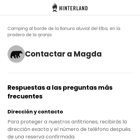
Hinterland
Atrás
Camping al borde de la llanura aluvial del Elba, en la
pradera de la granja
Contactar a Magda
Iniciar sesión
Registrarse
Respuestas a las preguntas más
Conviértete en anfitrión
frecuentes
Parcelas
Dirección y contacto
Para proteger a nuestros anfitriones, recibirás la
Alojamientos
dirección exacta y el número de teléfono después
de una reserva confirmada.
Rutas