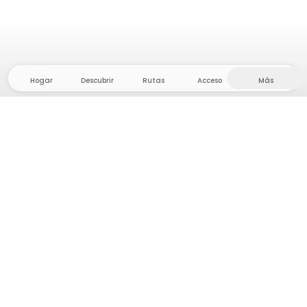
Hogar
Descubrir
Rutas
Acceso
Más
¡Dirígete al interior, donde la libertad y la aventura
están en casa! Con nosotros encontrarás más de
5.000 tiendas y parcelas privadas en un lugar
apartado para tu próxima aventura al aire libre.
App Store
Google Play Store
Campamentos y Cabañas