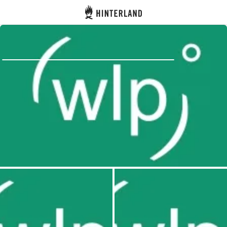
Hinterland
Atrás
Iniciar sesión
Registrarse
Conviértete en anfitrión
Parcelas
Alojamientos
Rutas