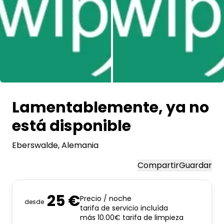
Pregunta Howdy
Inspiración fotográfica
Consejos e inspiración
Historias
Lamentablemente, ya no
Cupones
está disponible
Eberswalde
, Alemania
Sobre nosotros
Compartir
Guardar
Tienda
Contacto
25 €
Precio / noche
desde
tarifa de servicio incluída
más 10.00€ tarifa de limpieza
Select language