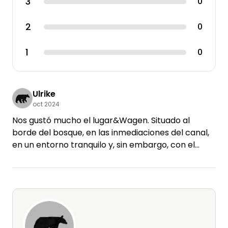
3
0
2
0
1
0
Ulrike
oct 2024
Nos gustó mucho el lugar&Wagen. Situado al
borde del bosque, en las inmediaciones del canal,
en un entorno tranquilo y, sin embargo, con el
Rofinpark como "vecino", pudimos practicar
boulder, disfrutar de delicias en la cafetería o la
cervecería y recoger tesoros en la tienda de
segunda mano.
Encontramos la caravana muy acogedora y
equipada con todo lo que necesitábamos. Michael,