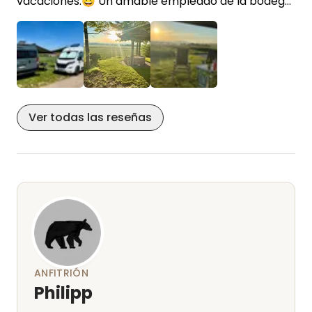
vacaciones.😀 Un amable empleado de la bodega
nos lo explicó todo con amabilidad y, gracias a ello,
disfrutamos de una estancia estupenda. El baño
está muy limpio. Hay una nevera para vinos a
disposición de los huéspedes, así que uno está bien
provisto 😉. Es recomendable disponer de coche
+1
para salir a comer, ya que está un poco lejos.
Ver todas las reseñas
Un cordial saludo, Michael
ANFITRIÓN
Philipp