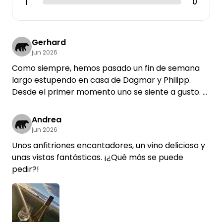
1
0
Gerhard
jun 2026
Como siempre, hemos pasado un fin de semana
largo estupendo en casa de Dagmar y Philipp.
Desde el primer momento uno se siente a gusto.
Magníficas rutas en bicicleta y de senderismo,
bienestar y cultura: desde aquí se puede hacer de
Andrea
todo. Y luego, los amaneceres y las puestas de sol
jun 2026
mientras se toma una copita de vino...
Unos anfitriones encantadores, un vino delicioso y
sencillamente genial.
unas vistas fantásticas. ¡¿Qué más se puede
Hasta la próxima, nos consuelan los recuerdos
pedir?!
líquidos.