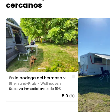
cercanos
Image 1 of 5
Image 1 of 4
Like
En la bodega del hermoso valle de Gräfenbach
Rheinland-Pfalz - Wallhausen
Reserva inmediata
•
desde 19€
5.0
(9)