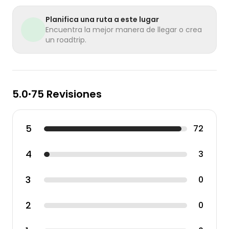
Planifica una ruta a este lugar
Encuentra la mejor manera de llegar o crea
un roadtrip.
5.0
75 Revisiones
•
5
72
4
3
3
0
2
0