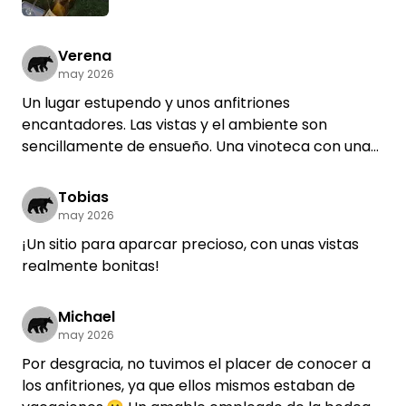
Verena
may 2026
Un lugar estupendo y unos anfitriones
encantadores. Las vistas y el ambiente son
sencillamente de ensueño. Una vinoteca con una
selección enorme. El único inconveniente es que
por la noche no hay baño…
Tobias
may 2026
¡Un sitio para aparcar precioso, con unas vistas
realmente bonitas!
Michael
may 2026
Por desgracia, no tuvimos el placer de conocer a
los anfitriones, ya que ellos mismos estaban de