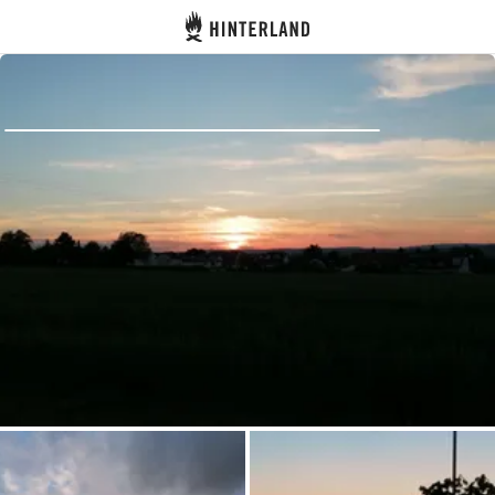
Hinterland
Atrás
Iniciar sesión
Registrarse
Conviértete en anfitrión
Parcelas
Alojamientos
Rutas