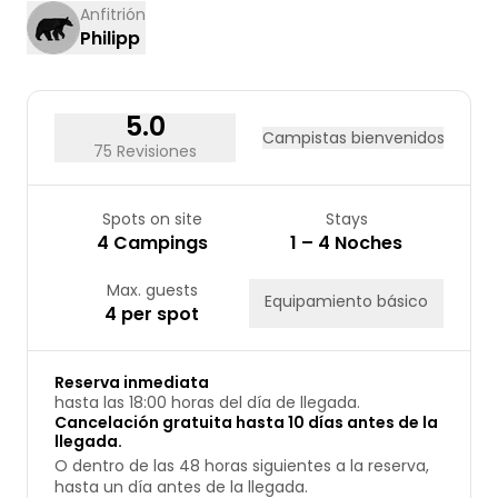
17
18
19
20
21
22
23
Anfitrión
Philipp
24
25
26
27
28
29
30
31
5.0
Campistas bienvenidos
75 Revisiones
Spots on site
Stays
4 Campings
1 – 4 Noches
Max. guests
Equipamiento básico
4 per spot
Reserva inmediata
hasta las 18:00 horas del día de llegada.
Cancelación gratuita hasta 10 días antes de la
llegada.
O dentro de las 48 horas siguientes a la reserva,
hasta un día antes de la llegada.