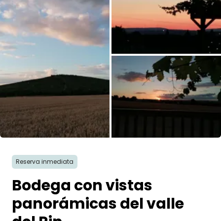
Pregunta Howdy
Inspiración fotográfica
Consejos e inspiración
Historias
Cupones
Todas las fotos
Sobre nosotros
Reserva inmediata
Tienda
Bodega con vistas
Contacto
panorámicas del valle
Select language