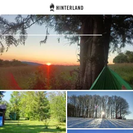
Hinterland
Atrás
Iniciar sesión
Registrarse
Conviértete en anfitrión
Parcelas
Alojamientos
Rutas