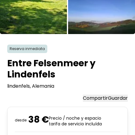
Pregunta Howdy
Inspiración fotográfica
Todas las fotos
Consejos e inspiración
Reserva inmediata
Historias
Entre Felsenmeer y
Cupones
Lindenfels
lindenfels
, Alemania
Sobre nosotros
Compartir
Guardar
Tienda
Contacto
38 €
Precio / noche y espacio
desde
tarifa de servicio incluída
Select language