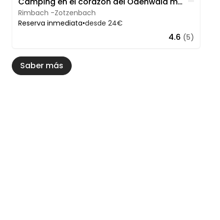
Like
Camping en el corazón del Odenwald meridional
Rimbach -Zotzenbach
Reserva inmediata
•
desde 24€
4.6
(5)
Saber más