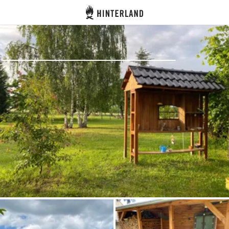
Hinterland
Atrás
Iniciar sesión
Registrarse
Conviértete en anfitrión
Parcelas
Alojamientos
Rutas