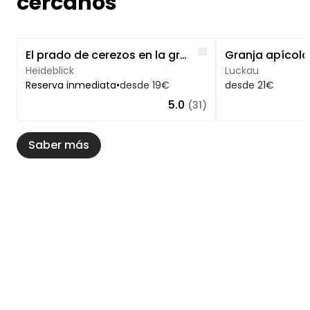
cercanos
Image 1 of 5
Image 1 of 4
Like
El prado de cerezos en la gravera
Granja apícol
Heideblick
Luckau
Reserva inmediata
•
desde 19€
desde 21€
5.0
(31)
Saber más