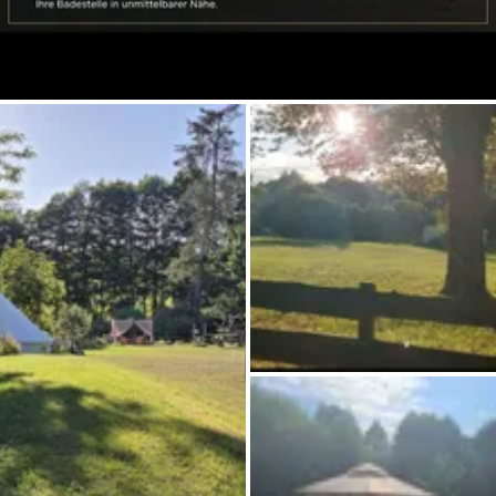
Pregunta Howdy
Inspiración fotográfica
Consejos e inspiración
Historias
Cupones
Sobre nosotros
Tienda
Contacto
Select language