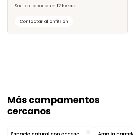
Suele responder en
12 horas
Contactar al anfitrión
Más campamentos
cercanos
Image 1 of 4
Image 1 of 5
Like
Espacio natural con acceso privado al lago: baño y pesca