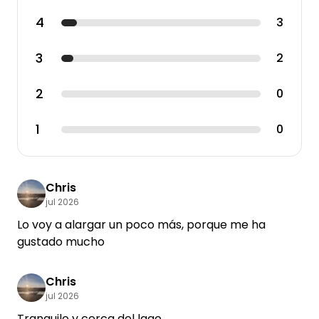
4
3
3
2
2
0
1
0
Chris
jul 2026
Lo voy a alargar un poco más, porque me ha
gustado mucho
Chris
jul 2026
Tranquilo y cerca del lago.