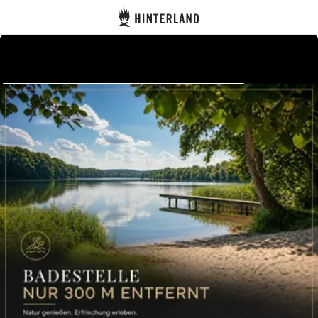
Hinterland
Atrás
Iniciar sesión
Registrarse
Conviértete en anfitrión
Parcelas
Alojamientos
Rutas